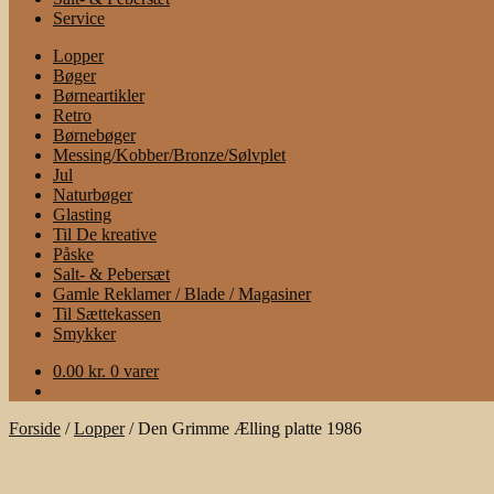
Service
Lopper
Bøger
Børneartikler
Retro
Børnebøger
Messing/Kobber/Bronze/Sølvplet
Jul
Naturbøger
Glasting
Til De kreative
Påske
Salt- & Pebersæt
Gamle Reklamer / Blade / Magasiner
Til Sættekassen
Smykker
0.00
kr.
0 varer
Forside
/
Lopper
/
Den Grimme Ælling platte 1986