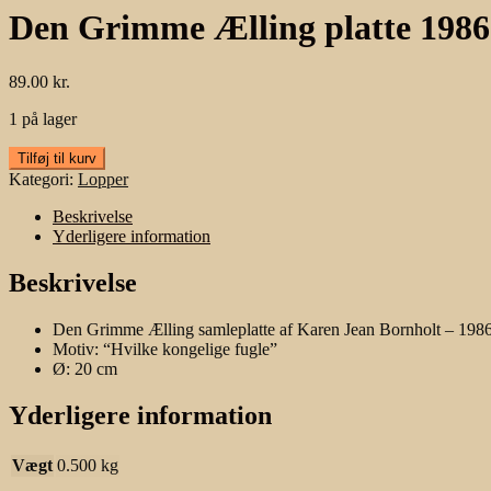
Den Grimme Ælling platte 1986
89.00
kr.
1 på lager
Den
Tilføj til kurv
Grimme
Kategori:
Lopper
Ælling
platte
Beskrivelse
1986
Yderligere information
antal
Beskrivelse
Den Grimme Ælling samleplatte af Karen Jean Bornholt – 198
Motiv: “Hvilke kongelige fugle”
Ø: 20 cm
Yderligere information
Vægt
0.500 kg