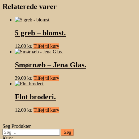
Relaterede varer
5 greb – blomst.
12.00
kr.
Tilføj til kurv
Smørnæb – Jena Glas.
39.00
kr.
Tilføj til kurv
Flot broderi.
12.00
kr.
Tilføj til kurv
Søg Produkter
Søg
efter:
Kurv