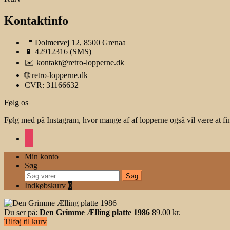
Kontaktinfo
📍 Dolmervej 12, 8500 Grenaa
📱
42912316 (SMS)
✉️
kontakt@retro-lopperne.dk
🌐
retro-lopperne.dk
CVR: 31166632
Følg os
Følg med på Instagram, hvor mange af af lopperne også vil være at fi
instagram
Min konto
Søg
Søg
Søg
efter:
Indkøbskurv
0
Du ser på:
Den Grimme Ælling platte 1986
89.00
kr.
Tilføj til kurv