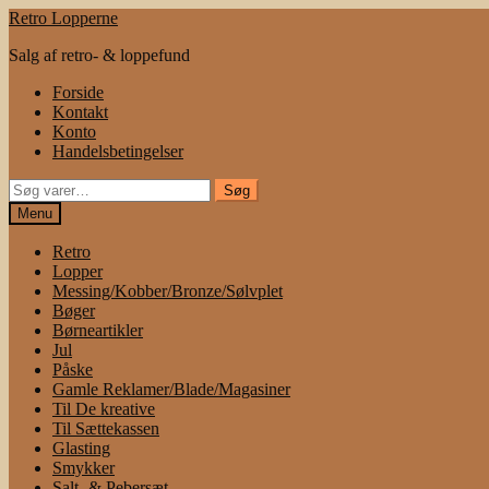
Spring
Spring
Retro Lopperne
til
til
Salg af retro- & loppefund
navigation
indhold
Forside
Kontakt
Konto
Handelsbetingelser
Søg
Søg
efter:
Menu
Retro
Lopper
Messing/Kobber/Bronze/Sølvplet
Bøger
Børneartikler
Jul
Påske
Gamle Reklamer/Blade/Magasiner
Til De kreative
Til Sættekassen
Glasting
Smykker
Salt- & Pebersæt