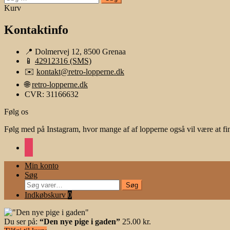
efter:
Kurv
Kontaktinfo
📍 Dolmervej 12, 8500 Grenaa
📱
42912316 (SMS)
✉️
kontakt@retro-lopperne.dk
🌐
retro-lopperne.dk
CVR: 31166632
Følg os
Følg med på Instagram, hvor mange af af lopperne også vil være at fi
instagram
Min konto
Søg
Søg
Søg
efter:
Indkøbskurv
0
Du ser på:
“Den nye pige i gaden”
25.00
kr.