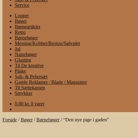
Service
Lopper
Bøger
Børneartikler
Retro
Børnebøger
Messing/Kobber/Bronze/Sølvplet
Jul
Naturbøger
Glasting
Til De kreative
Påske
Salt- & Pebersæt
Gamle Reklamer / Blade / Magasiner
Til Sættekassen
Smykker
0.00
kr.
0 varer
Forside
/
Bøger
/
Børnebøger
/
“Den nye pige i gaden”