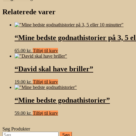
Relaterede varer
“Mine bedste godnathistorier på 3, 5 e
65.00
kr.
Tilføj til kurv
“David skal have briller”
19.00
kr.
Tilføj til kurv
“Mine bedste godnathistorier”
59.00
kr.
Tilføj til kurv
Søg Produkter
Søg