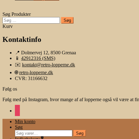
Søg Produkter
Søg
efter:
Kurv
Kontaktinfo
📍 Dolmervej 12, 8500 Grenaa
📱
42912316 (SMS)
✉️
kontakt@retro-lopperne.dk
🌐
retro-lopperne.dk
CVR: 31166632
Følg os
Følg med på Instagram, hvor mange af af lopperne også vil være at fi
instagram
Min konto
Søg
Søg
Søg
efter: