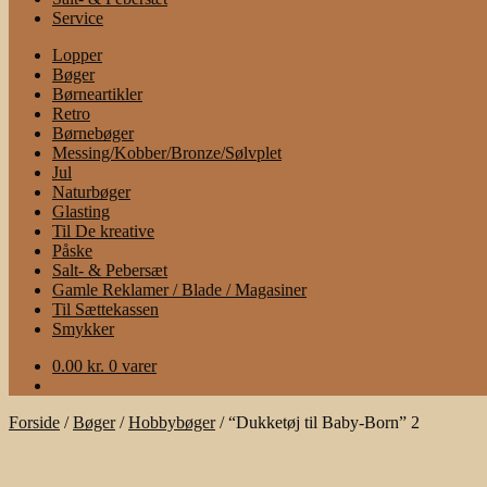
Service
Lopper
Bøger
Børneartikler
Retro
Børnebøger
Messing/Kobber/Bronze/Sølvplet
Jul
Naturbøger
Glasting
Til De kreative
Påske
Salt- & Pebersæt
Gamle Reklamer / Blade / Magasiner
Til Sættekassen
Smykker
0.00
kr.
0 varer
Forside
/
Bøger
/
Hobbybøger
/
“Dukketøj til Baby-Born” 2