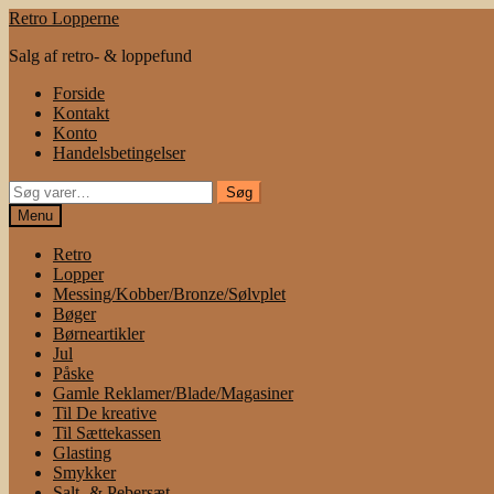
Spring
Spring
Retro Lopperne
til
til
Salg af retro- & loppefund
navigation
indhold
Forside
Kontakt
Konto
Handelsbetingelser
Søg
Søg
efter:
Menu
Retro
Lopper
Messing/Kobber/Bronze/Sølvplet
Bøger
Børneartikler
Jul
Påske
Gamle Reklamer/Blade/Magasiner
Til De kreative
Til Sættekassen
Glasting
Smykker
Salt- & Pebersæt