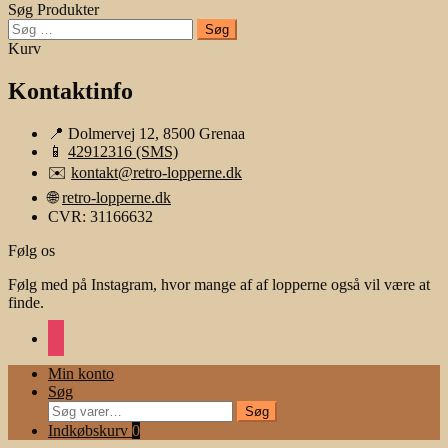
Søg Produkter
Søg
efter:
Kurv
Kontaktinfo
📍 Dolmervej 12, 8500 Grenaa
📱
42912316 (SMS)
✉️
kontakt@retro-lopperne.dk
🌐
retro-lopperne.dk
CVR: 31166632
Følg os
Følg med på Instagram, hvor mange af af lopperne også vil være at
finde.
instagram
Min konto
Søg
Søg
Søg
efter:
Indkøbskurv
0