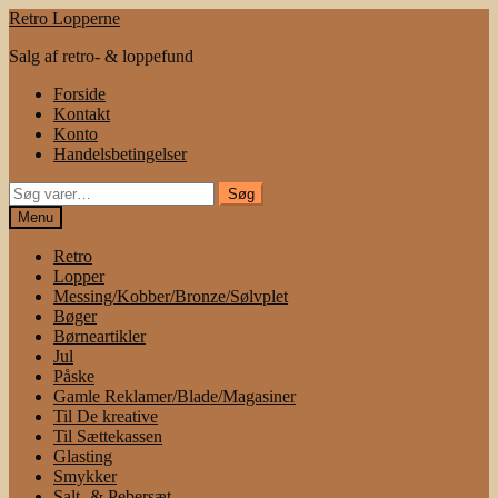
Spring
Spring
Retro Lopperne
til
til
Salg af retro- & loppefund
navigation
indhold
Forside
Kontakt
Konto
Handelsbetingelser
Søg
Søg
efter:
Menu
Retro
Lopper
Messing/Kobber/Bronze/Sølvplet
Bøger
Børneartikler
Jul
Påske
Gamle Reklamer/Blade/Magasiner
Til De kreative
Til Sættekassen
Glasting
Smykker
Salt- & Pebersæt