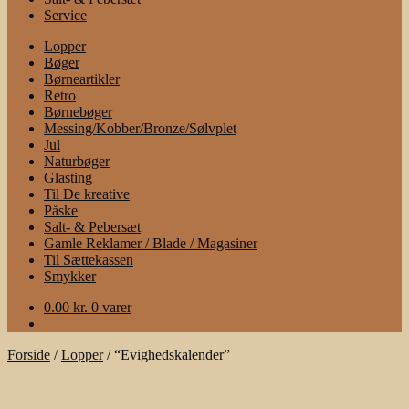
Service
Lopper
Bøger
Børneartikler
Retro
Børnebøger
Messing/Kobber/Bronze/Sølvplet
Jul
Naturbøger
Glasting
Til De kreative
Påske
Salt- & Pebersæt
Gamle Reklamer / Blade / Magasiner
Til Sættekassen
Smykker
0.00
kr.
0 varer
Forside
/
Lopper
/
“Evighedskalender”