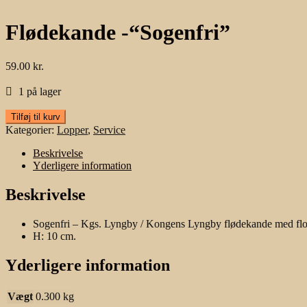
Flødekande -“Sogenfri”
59.00
kr.
1 på lager
Flødekande
Tilføj til kurv
-
Kategorier:
Lopper
,
Service
"Sogenfri"
antal
Beskrivelse
Yderligere information
Beskrivelse
Sogenfri – Kgs. Lyngby / Kongens Lyngby flødekande med flot
H: 10 cm.
Yderligere information
Vægt
0.300 kg