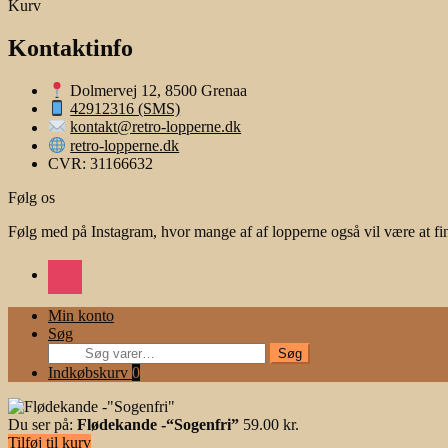
efter:
Kurv
Kontaktinfo
Dolmervej 12, 8500 Grenaa
42912316 (SMS)
kontakt@retro-lopperne.dk
retro-lopperne.dk
CVR: 31166632
Følg os
Følg med på Instagram, hvor mange af af lopperne også vil være at fi
instagram
Min konto
Søg
Søg
Søg
efter:
Indkøbskurv
0
Du ser på:
Flødekande -“Sogenfri”
59.00
kr.
Tilføj til kurv