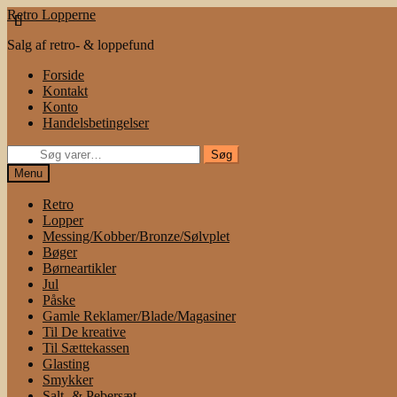
Spring
Spring
Retro Lopperne
til
til
Salg af retro- & loppefund
navigation
indhold
Forside
Kontakt
Konto
Handelsbetingelser
Søg
Søg
efter:
Menu
Retro
Lopper
Messing/Kobber/Bronze/Sølvplet
Bøger
Børneartikler
Jul
Påske
Gamle Reklamer/Blade/Magasiner
Til De kreative
Til Sættekassen
Glasting
Smykker
Salt- & Pebersæt