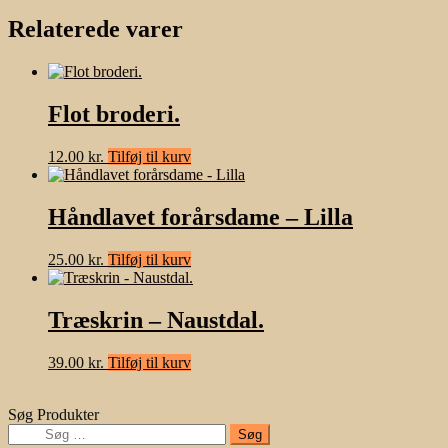
Relaterede varer
Flot broderi.
12.00
kr.
Tilføj til kurv
Håndlavet forårsdame – Lilla
25.00
kr.
Tilføj til kurv
Træskrin – Naustdal.
39.00
kr.
Tilføj til kurv
Søg Produkter
Søg