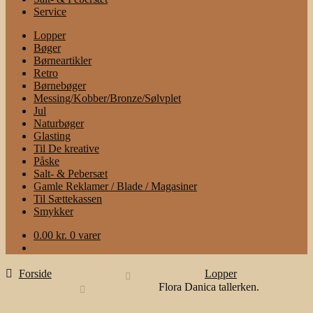
Service
Lopper
Bøger
Børneartikler
Retro
Børnebøger
Messing/Kobber/Bronze/Sølvplet
Jul
Naturbøger
Glasting
Til De kreative
Påske
Salt- & Pebersæt
Gamle Reklamer / Blade / Magasiner
Til Sættekassen
Smykker
0.00
kr.
0 varer
Forside
Lopper
Flora Danica tallerken.