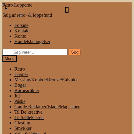
Spring
Spring
Retro Lopperne
til
til
Salg af retro- & loppefund
navigation
indhold
Forside
Kontakt
Konto
Handelsbetingelser
Søg
Søg
efter:
Menu
Retro
Lopper
Messing/Kobber/Bronze/Sølvplet
Bøger
Børneartikler
Jul
Påske
Gamle Reklamer/Blade/Magasiner
Til De kreative
Til Sættekassen
Glasting
Smykker
Salt- & Pebersæt