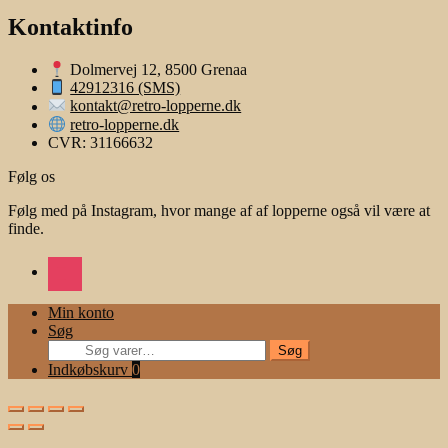
Kontaktinfo
Dolmervej 12, 8500 Grenaa
42912316 (SMS)
kontakt@retro-lopperne.dk
retro-lopperne.dk
CVR: 31166632
Følg os
Følg med på Instagram, hvor mange af af lopperne også vil være at
finde.
instagram
Min konto
Søg
Søg
Søg
efter:
Indkøbskurv
0