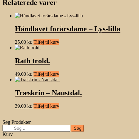
Relaterede varer
Håndlavet forårsdame – Lys-lilla
25.00
kr.
Tilføj til kurv
Rath trold.
49.00
kr.
Tilføj til kurv
Træskrin – Naustdal.
39.00
kr.
Tilføj til kurv
Søg Produkter
Søg
efter:
Kurv