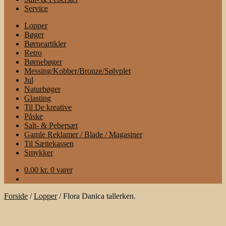
Service
Lopper
Bøger
Børneartikler
Retro
Børnebøger
Messing/Kobber/Bronze/Sølvplet
Jul
Naturbøger
Glasting
Til De kreative
Påske
Salt- & Pebersæt
Gamle Reklamer / Blade / Magasiner
Til Sættekassen
Smykker
0.00
kr.
0 varer
Forside
/
Lopper
/
Flora Danica tallerken.