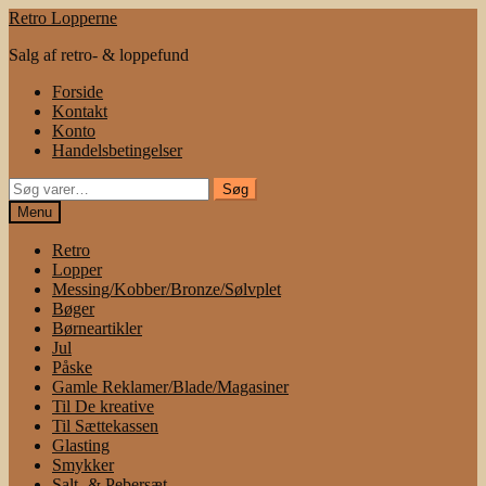
Spring
Spring
Retro Lopperne
til
til
Salg af retro- & loppefund
navigation
indhold
Forside
Kontakt
Konto
Handelsbetingelser
Søg
Søg
efter:
Menu
Retro
Lopper
Messing/Kobber/Bronze/Sølvplet
Bøger
Børneartikler
Jul
Påske
Gamle Reklamer/Blade/Magasiner
Til De kreative
Til Sættekassen
Glasting
Smykker
Salt- & Pebersæt