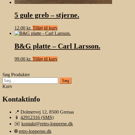
5 gule greb – stjerne.
12.00
kr.
Tilføj til kurv
B&G platte – Carl Larsson.
99.00
kr.
Tilføj til kurv
Søg Produkter
Søg
efter:
Kurv
Kontaktinfo
📍 Dolmervej 12, 8500 Grenaa
📱
42912316 (SMS)
✉️
kontakt@retro-lopperne.dk
🌐
retro-lopperne.dk