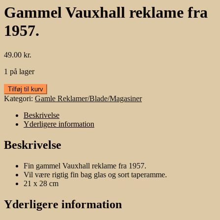
Gammel Vauxhall reklame fra
1957.
49.00
kr.
1 på lager
Gammel
Tilføj til kurv
Vauxhall
Kategori:
Gamle Reklamer/Blade/Magasiner
reklame
fra
Beskrivelse
1957.
Yderligere information
antal
Beskrivelse
Fin gammel Vauxhall reklame fra 1957.
Vil være rigtig fin bag glas og sort taperamme.
21 x 28 cm
Yderligere information