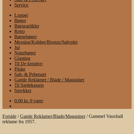
Service
Lopper
Bøger
Børneartikler
Retro
Børnebøger
Messing/Kobber/Bronze/Sølvplet
Jul
Naturbøger
Glasting
Til De kreative
Påske
Salt- & Pebersæt
Gamle Reklamer / Blade / Magasiner
Til Sættekassen
Smykker
0.00
kr.
0 varer
Forside
/
Gamle Reklamer/Blade/Magasiner
/
Gammel Vauxhall
reklame fra 1957.