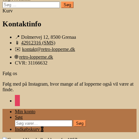
Søg
efter:
Kurv
Kontaktinfo
📍 Dolmervej 12, 8500 Grenaa
📱
42912316 (SMS)
✉️
kontakt@retro-lopperne.dk
🌐
retro-lopperne.dk
CVR: 31166632
Følg os
Følg med på Instagram, hvor mange af af lopperne også vil være at
finde.
instagram
Min konto
Søg
Søg
Søg
efter:
Indkøbskurv
0