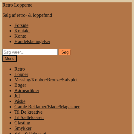
Spring
Spring
Retro Lopperne
til
til
Salg af retro- & loppefund
navigation
indhold
Forside
Kontakt
Konto
Handelsbetingelser
Søg
Søg
efter:
Menu
Retro
Lopper
Messing/Kobber/Bronze/Sølvplet
Bøger
Børneartikler
Jul
Påske
Gamle Reklamer/Blade/Magasiner
Til De kreative
Til Sættekassen
Glasting
Smykker
Salt- & Pebersæt