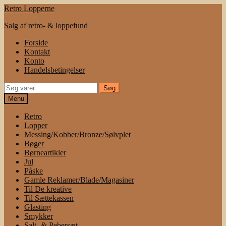
Spring
Spring
Retro Lopperne
til
til
Salg af retro- & loppefund
navigation
indhold
Forside
Kontakt
Konto
Handelsbetingelser
Søg
Søg
efter:
Menu
Retro
Lopper
Messing/Kobber/Bronze/Sølvplet
Bøger
Børneartikler
Jul
Påske
Gamle Reklamer/Blade/Magasiner
Til De kreative
Til Sættekassen
Glasting
Smykker
Salt- & Pebersæt