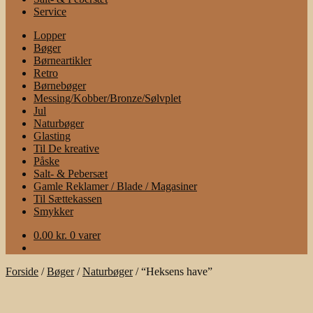
Service
Lopper
Bøger
Børneartikler
Retro
Børnebøger
Messing/Kobber/Bronze/Sølvplet
Jul
Naturbøger
Glasting
Til De kreative
Påske
Salt- & Pebersæt
Gamle Reklamer / Blade / Magasiner
Til Sættekassen
Smykker
0.00
kr.
0 varer
Forside
/
Bøger
/
Naturbøger
/
“Heksens have”