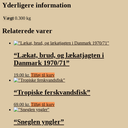
Yderligere information
Vægt
0.300 kg
Relaterede varer
“Lækat, brud, og lækatjagten i
Danmark 1970/71”
19.00
kr.
Tilføj til kurv
“Tropiske ferskvandsfisk”
69.00
kr.
Tilføj til kurv
“Sneglen yngler”