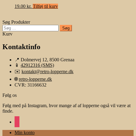
19.00
kr.
Tilføj til kurv
Søg Produkter
Søg
efter:
Kurv
Kontaktinfo
📍 Dolmervej 12, 8500 Grenaa
📱
42912316 (SMS)
✉️
kontakt@retro-lopperne.dk
🌐
retro-lopperne.dk
CVR: 31166632
Følg os
Følg med på Instagram, hvor mange af af lopperne også vil være at
finde.
instagram
Min konto