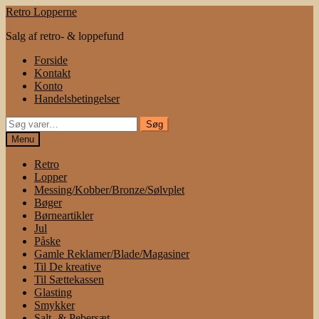
Spring
Spring
Retro Lopperne
til
til
Salg af retro- & loppefund
navigation
indhold
Forside
Kontakt
Konto
Handelsbetingelser
Søg
Søg
efter:
Menu
Retro
Lopper
Messing/Kobber/Bronze/Sølvplet
Bøger
Børneartikler
Jul
Påske
Gamle Reklamer/Blade/Magasiner
Til De kreative
Til Sættekassen
Glasting
Smykker
Salt- & Pebersæt