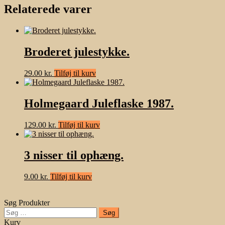
Relaterede varer
Broderet julestykke.
29.00
kr.
Tilføj til kurv
Holmegaard Juleflaske 1987.
129.00
kr.
Tilføj til kurv
3 nisser til ophæng.
9.00
kr.
Tilføj til kurv
Søg Produkter
Søg
efter:
Kurv