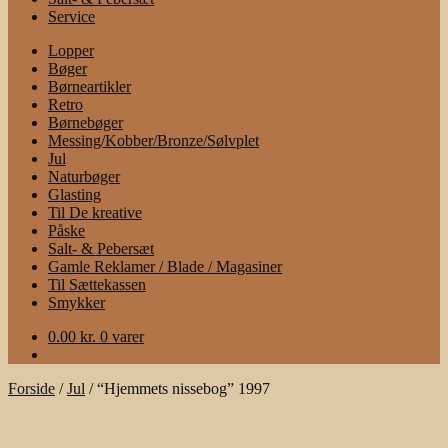
Service
Lopper
Bøger
Børneartikler
Retro
Børnebøger
Messing/Kobber/Bronze/Sølvplet
Jul
Naturbøger
Glasting
Til De kreative
Påske
Salt- & Pebersæt
Gamle Reklamer / Blade / Magasiner
Til Sættekassen
Smykker
0.00
kr.
0 varer
Forside
/
Jul
/
“Hjemmets nissebog” 1997