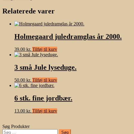
Relaterede varer
Holmegaard juledramglas år 2000.
39.00
kr.
Tilføj til kurv
3 små Jule lyseduge.
50.00
kr.
Tilføj til kurv
6 stk. fine jordbær.
13.00
kr.
Tilføj til kurv
Søg Produkter
Søg