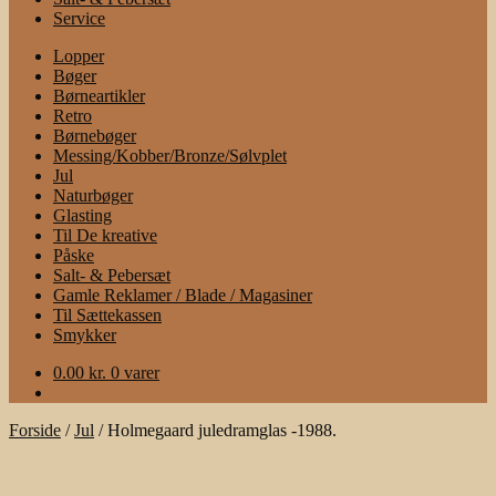
Service
Lopper
Bøger
Børneartikler
Retro
Børnebøger
Messing/Kobber/Bronze/Sølvplet
Jul
Naturbøger
Glasting
Til De kreative
Påske
Salt- & Pebersæt
Gamle Reklamer / Blade / Magasiner
Til Sættekassen
Smykker
0.00
kr.
0 varer
Forside
/
Jul
/
Holmegaard juledramglas -1988.