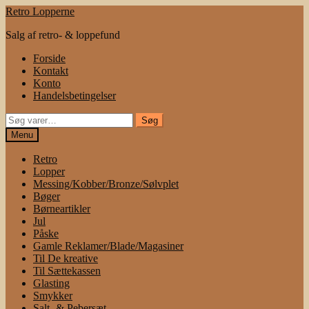
Spring
Spring
Retro Lopperne
til
til
Salg af retro- & loppefund
navigation
indhold
Forside
Kontakt
Konto
Handelsbetingelser
Søg
Søg
efter:
Menu
Retro
Lopper
Messing/Kobber/Bronze/Sølvplet
Bøger
Børneartikler
Jul
Påske
Gamle Reklamer/Blade/Magasiner
Til De kreative
Til Sættekassen
Glasting
Smykker
Salt- & Pebersæt