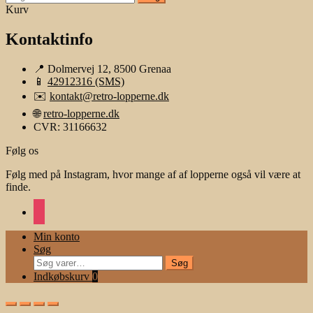
efter:
Kurv
Kontaktinfo
📍 Dolmervej 12, 8500 Grenaa
📱
42912316 (SMS)
✉️
kontakt@retro-lopperne.dk
🌐
retro-lopperne.dk
CVR: 31166632
Følg os
Følg med på Instagram, hvor mange af af lopperne også vil være at
finde.
instagram
Min konto
Søg
Søg
Søg
efter:
Indkøbskurv
0