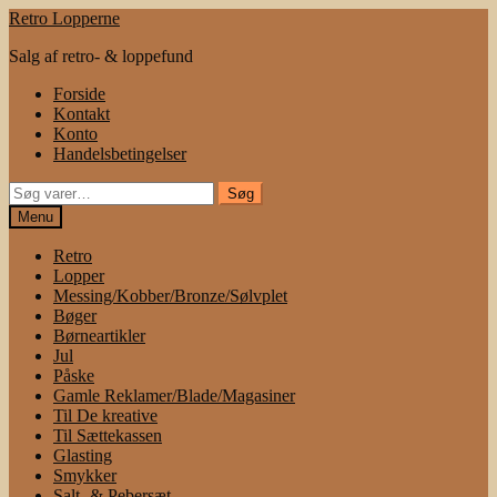
Spring
Spring
Retro Lopperne
til
til
Salg af retro- & loppefund
navigation
indhold
Forside
Kontakt
Konto
Handelsbetingelser
Søg
Søg
efter:
Menu
Retro
Lopper
Messing/Kobber/Bronze/Sølvplet
Bøger
Børneartikler
Jul
Påske
Gamle Reklamer/Blade/Magasiner
Til De kreative
Til Sættekassen
Glasting
Smykker
Salt- & Pebersæt