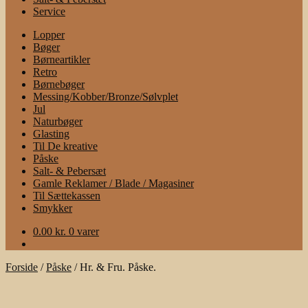
Service
Lopper
Bøger
Børneartikler
Retro
Børnebøger
Messing/Kobber/Bronze/Sølvplet
Jul
Naturbøger
Glasting
Til De kreative
Påske
Salt- & Pebersæt
Gamle Reklamer / Blade / Magasiner
Til Sættekassen
Smykker
0.00
kr.
0 varer
Forside
/
Påske
/
Hr. & Fru. Påske.