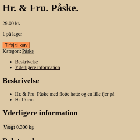
Hr. & Fru. Påske.
29.00
kr.
1 på lager
Hr.
Tilføj til kurv
&
Kategori:
Påske
Fru.
Påske.
Beskrivelse
antal
Yderligere information
Beskrivelse
Hr. & Fru. Påske med flotte hatte og en lille fjer på.
H: 15 cm.
Yderligere information
Vægt
0.300 kg