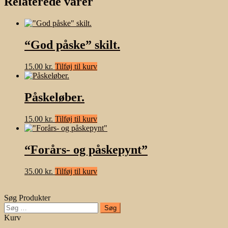
Relaterede varer
“God påske” skilt.
15.00
kr.
Tilføj til kurv
Påskeløber.
15.00
kr.
Tilføj til kurv
“Forårs- og påskepynt”
35.00
kr.
Tilføj til kurv
Søg Produkter
Søg
efter:
Kurv