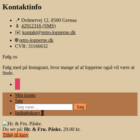
Kontaktinfo
📍 Dolmervej 12, 8500 Grenaa
📱
42912316 (SMS)
✉️
kontakt@retro-lopperne.dk
🌐
retro-lopperne.dk
CVR: 31166632
Følg os
Følg med på Instagram, hvor mange af af lopperne også vil være at
finde.
instagram
Min konto
Søg
Søg
Søg
efter:
Indkøbskurv
0
Du ser på:
Hr. & Fru. Påske.
29.00
kr.
Tilføj til kurv