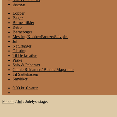
Service
Lopper
Bøger
Børneartikler
Retro
Børnebøger
Messing/Kobber/Bronze/Sølvplet
Jul
Naturbøger
Glasting
Til De kreative
Påske
Salt- & Pebersæt
Gamle Reklamer / Blade / Magasiner
Til Sættekassen
Smykker
0.00
kr.
0 varer
Forside
/
Jul
/
Julelysestage.