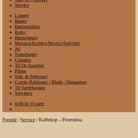
Service
Lopper
Bøger
Børneartikler
Retro
Børnebøger
Messing/Kobber/Bronze/Sølvplet
Jul
Naturbøger
Glasting
Til De kreative
Påske
Salt- & Pebersæt
Gamle Reklamer / Blade / Magasiner
Til Sættekassen
Smykker
0.00
kr.
0 varer
Forside
/
Service
/
Kaffekop – Florentina.