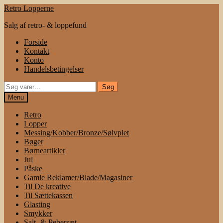
Spring
Spring
Retro Lopperne
til
til
Salg af retro- & loppefund
navigation
indhold
Forside
Kontakt
Konto
Handelsbetingelser
Søg
Søg
efter:
Menu
Retro
Lopper
Messing/Kobber/Bronze/Sølvplet
Bøger
Børneartikler
Jul
Påske
Gamle Reklamer/Blade/Magasiner
Til De kreative
Til Sættekassen
Glasting
Smykker
Salt- & Pebersæt