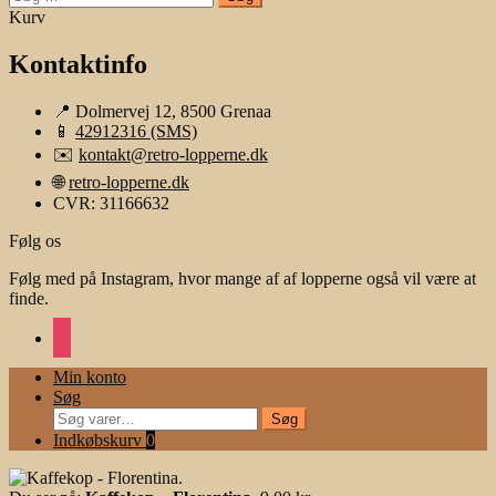
efter:
Kurv
Kontaktinfo
📍 Dolmervej 12, 8500 Grenaa
📱
42912316 (SMS)
✉️
kontakt@retro-lopperne.dk
🌐
retro-lopperne.dk
CVR: 31166632
Følg os
Følg med på Instagram, hvor mange af af lopperne også vil være at
finde.
instagram
Min konto
Søg
Søg
Søg
efter:
Indkøbskurv
0