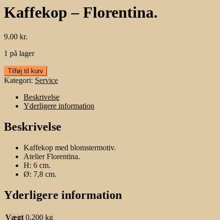
Kaffekop – Florentina.
9.00
kr.
1 på lager
Kaffekop
Tilføj til kurv
-
Kategori:
Service
Florentina.
antal
Beskrivelse
Yderligere information
Beskrivelse
Kaffekop med blomstermotiv.
Atelier Florentina.
H: 6 cm.
Ø: 7,8 cm.
Yderligere information
Vægt
0.200 kg