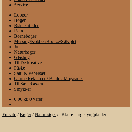
Service
Lopper
Bøger
Børneartikler
Retro
Børnebøger
Messing/Kobber/Bronze/Sølvplet
Jul
Naturbøger
Glasting
Til De kreative
Påske
Salt- & Pebersæt
Gamle Reklamer / Blade / Magasiner
Til Sættekassen
Smykker
0.00
kr.
0 varer
Forside
/
Bøger
/
Naturbøger
/
“Klatre – og slyngplanter”