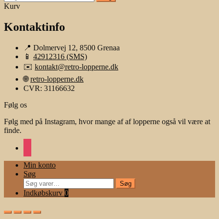
efter:
Kurv
Kontaktinfo
📍 Dolmervej 12, 8500 Grenaa
📱
42912316 (SMS)
✉️
kontakt@retro-lopperne.dk
🌐
retro-lopperne.dk
CVR: 31166632
Følg os
Følg med på Instagram, hvor mange af af lopperne også vil være at
finde.
instagram
Min konto
Søg
Søg
Søg
efter:
Indkøbskurv
0