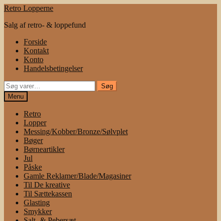
Spring
Spring
Retro Lopperne
til
til
Salg af retro- & loppefund
navigation
indhold
Forside
Kontakt
Konto
Handelsbetingelser
Søg
Søg
efter:
Menu
Retro
Lopper
Messing/Kobber/Bronze/Sølvplet
Bøger
Børneartikler
Jul
Påske
Gamle Reklamer/Blade/Magasiner
Til De kreative
Til Sættekassen
Glasting
Smykker
Salt- & Pebersæt