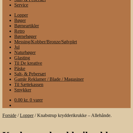
Service
Lopper
Bøger
Børneartikler
Retro
Børnebøger
Messing/Kobber/Bronze/Sølvplet
Jul
Naturbøger
Glasting
Til De kreative
Påske
Salt- & Pebersæt
Gamle Reklamer / Blade / Magasiner
Til Sættekassen
Smykker
0.00
kr.
0 varer
Forside
/
Lopper
/
Knabstrup krydderikrukke – Allehånde.