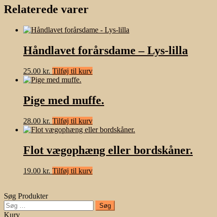
Relaterede varer
Håndlavet forårsdame – Lys-lilla
25.00
kr.
Tilføj til kurv
Pige med muffe.
28.00
kr.
Tilføj til kurv
Flot vægophæng eller bordskåner.
19.00
kr.
Tilføj til kurv
Søg Produkter
Søg
efter:
Kurv