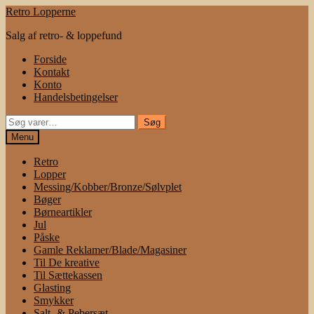
Spring
Spring
Retro Lopperne
til
til
Salg af retro- & loppefund
navigation
indhold
Forside
Kontakt
Konto
Handelsbetingelser
Søg
Søg
efter:
Menu
Retro
Lopper
Messing/Kobber/Bronze/Sølvplet
Bøger
Børneartikler
Jul
Påske
Gamle Reklamer/Blade/Magasiner
Til De kreative
Til Sættekassen
Glasting
Smykker
Salt- & Pebersæt