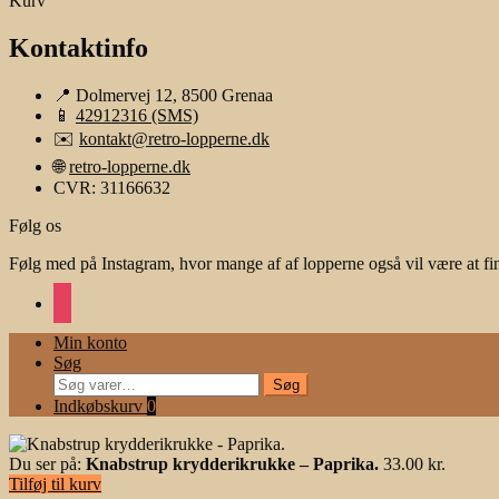
Kurv
Kontaktinfo
📍 Dolmervej 12, 8500 Grenaa
📱
42912316 (SMS)
✉️
kontakt@retro-lopperne.dk
🌐
retro-lopperne.dk
CVR: 31166632
Følg os
Følg med på Instagram, hvor mange af af lopperne også vil være at fi
instagram
Min konto
Søg
Søg
Søg
efter:
Indkøbskurv
0
Du ser på:
Knabstrup krydderikrukke – Paprika.
33.00
kr.
Tilføj til kurv