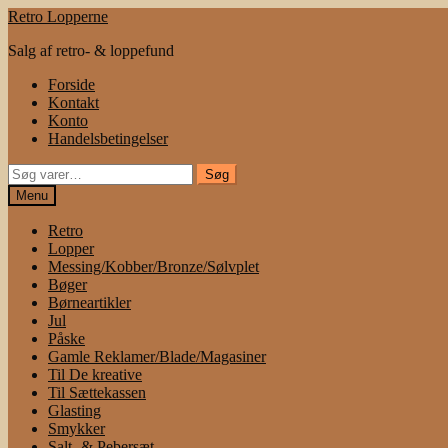
Spring
Spring
Retro Lopperne
til
til
Salg af retro- & loppefund
navigation
indhold
Forside
Kontakt
Konto
Handelsbetingelser
Søg
Søg
efter:
Menu
Retro
Lopper
Messing/Kobber/Bronze/Sølvplet
Bøger
Børneartikler
Jul
Påske
Gamle Reklamer/Blade/Magasiner
Til De kreative
Til Sættekassen
Glasting
Smykker
Salt- & Pebersæt