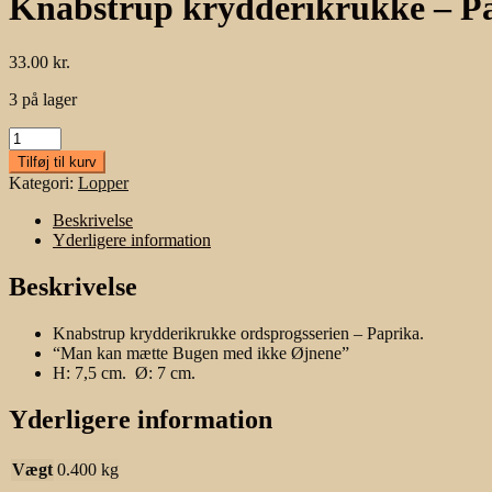
Knabstrup krydderikrukke – Pa
33.00
kr.
3 på lager
Knabstrup
krydderikrukke
Tilføj til kurv
-
Kategori:
Lopper
Paprika.
antal
Beskrivelse
Yderligere information
Beskrivelse
Knabstrup krydderikrukke ordsprogsserien – Paprika.
“Man kan mætte Bugen med ikke Øjnene”
H: 7,5 cm. Ø: 7 cm.
Yderligere information
Vægt
0.400 kg