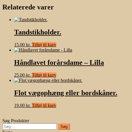
Relaterede varer
Tandstikholder.
15.00
kr.
Tilføj til kurv
Håndlavet forårsdame – Lilla
25.00
kr.
Tilføj til kurv
Flot vægophæng eller bordskåner.
19.00
kr.
Tilføj til kurv
Søg Produkter
Søg
efter: