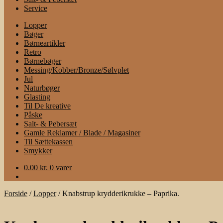
Service
Lopper
Bøger
Børneartikler
Retro
Børnebøger
Messing/Kobber/Bronze/Sølvplet
Jul
Naturbøger
Glasting
Til De kreative
Påske
Salt- & Pebersæt
Gamle Reklamer / Blade / Magasiner
Til Sættekassen
Smykker
0.00
kr.
0 varer
Forside
/
Lopper
/
Knabstrup krydderikrukke – Paprika.