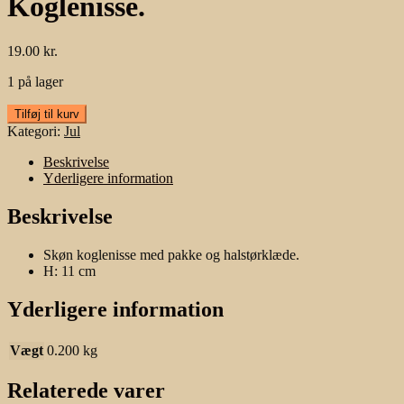
Koglenisse.
19.00
kr.
1 på lager
Koglenisse.
Tilføj til kurv
antal
Kategori:
Jul
Beskrivelse
Yderligere information
Beskrivelse
Skøn koglenisse med pakke og halstørklæde.
H: 11 cm
Yderligere information
Vægt
0.200 kg
Relaterede varer