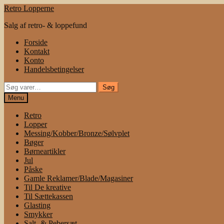
Spring
Spring
Retro Lopperne
til
til
Salg af retro- & loppefund
navigation
indhold
Forside
Kontakt
Konto
Handelsbetingelser
Søg
Søg
efter:
Menu
Retro
Lopper
Messing/Kobber/Bronze/Sølvplet
Bøger
Børneartikler
Jul
Påske
Gamle Reklamer/Blade/Magasiner
Til De kreative
Til Sættekassen
Glasting
Smykker
Salt- & Pebersæt