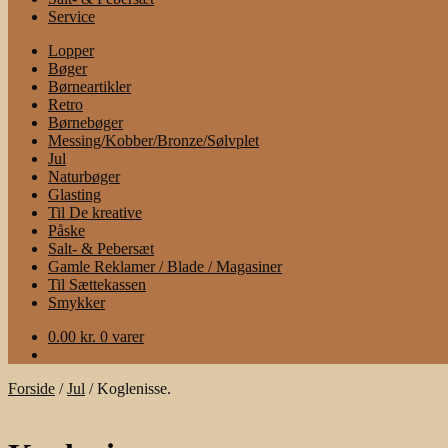
Service
Lopper
Bøger
Børneartikler
Retro
Børnebøger
Messing/Kobber/Bronze/Sølvplet
Jul
Naturbøger
Glasting
Til De kreative
Påske
Salt- & Pebersæt
Gamle Reklamer / Blade / Magasiner
Til Sættekassen
Smykker
0.00
kr.
0 varer
Forside
/
Jul
/
Koglenisse.