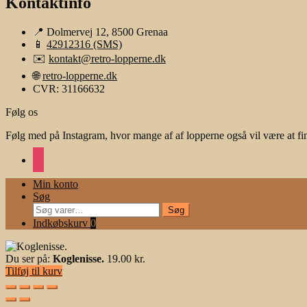
Kontaktinfo
📍 Dolmervej 12, 8500 Grenaa
📱
42912316 (SMS)
✉️
kontakt@retro-lopperne.dk
🌐
retro-lopperne.dk
CVR: 31166632
Følg os
Følg med på Instagram, hvor mange af af lopperne også vil være at fi
instagram
Min konto
Søg
Søg
Søg
efter:
Indkøbskurv
0
Du ser på:
Koglenisse.
19.00
kr.
Tilføj til kurv