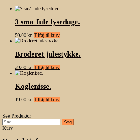
3 små Jule lyseduge.
50.00
kr.
Tilføj til kurv
Broderet julestykke.
29.00
kr.
Tilføj til kurv
Koglenisse.
19.00
kr.
Tilføj til kurv
Søg Produkter
Søg
efter:
Kurv