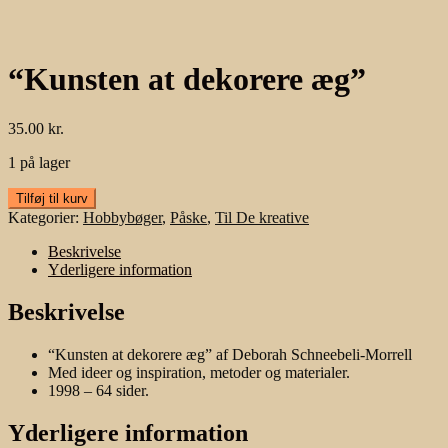
“Kunsten at dekorere æg”
35.00
kr.
1 på lager
"Kunsten
Tilføj til kurv
at
Kategorier:
Hobbybøger
,
Påske
,
Til De kreative
dekorere
æg"
Beskrivelse
antal
Yderligere information
Beskrivelse
“Kunsten at dekorere æg” af Deborah Schneebeli-Morrell
Med ideer og inspiration, metoder og materialer.
1998 – 64 sider.
Yderligere information