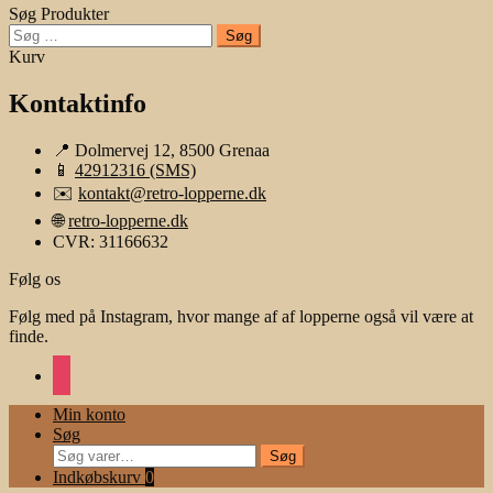
Søg Produkter
Søg
efter:
Kurv
Kontaktinfo
📍 Dolmervej 12, 8500 Grenaa
📱
42912316 (SMS)
✉️
kontakt@retro-lopperne.dk
🌐
retro-lopperne.dk
CVR: 31166632
Følg os
Følg med på Instagram, hvor mange af af lopperne også vil være at
finde.
instagram
Min konto
Søg
Søg
Søg
efter:
Indkøbskurv
0