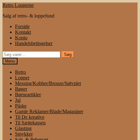
Spring
Spring
Retro Lopperne
til
til
Salg af retro- & loppefund
navigation
indhold
Forside
Kontakt
Konto
Handelsbetingelser
Søg
Søg
efter:
Menu
Retro
Lopper
Messing/Kobber/Bronze/Sølvplet
Bøger
Børneartikler
Jul
Påske
Gamle Reklamer/Blade/Magasiner
Til De kreative
Til Sættekassen
Glasting
Smykker
Salt- & Pebersæt