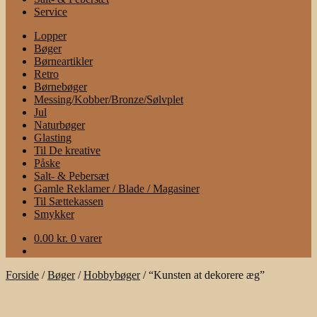
Service
Lopper
Bøger
Børneartikler
Retro
Børnebøger
Messing/Kobber/Bronze/Sølvplet
Jul
Naturbøger
Glasting
Til De kreative
Påske
Salt- & Pebersæt
Gamle Reklamer / Blade / Magasiner
Til Sættekassen
Smykker
0.00
kr.
0 varer
Forside
/
Bøger
/
Hobbybøger
/
“Kunsten at dekorere æg”