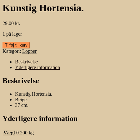
Kunstig Hortensia.
29.00
kr.
1 på lager
Kunstig
Tilføj til kurv
Hortensia.
Kategori:
Lopper
antal
Beskrivelse
Yderligere information
Beskrivelse
Kunstig Hortensia.
Beige.
37 cm.
Yderligere information
Vægt
0.200 kg