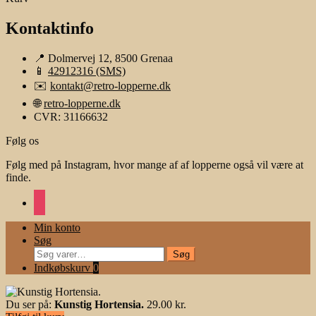
Kontaktinfo
📍 Dolmervej 12, 8500 Grenaa
📱
42912316 (SMS)
✉️
kontakt@retro-lopperne.dk
🌐
retro-lopperne.dk
CVR: 31166632
Følg os
Følg med på Instagram, hvor mange af af lopperne også vil være at
finde.
instagram
Min konto
Søg
Søg
Søg
efter:
Indkøbskurv
0
Du ser på:
Kunstig Hortensia.
29.00
kr.