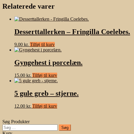
Relaterede varer
Desserttallerken – Fringilla Coelebes.
9.00
kr.
Tilføj til kurv
Gyngehest i porcelæn.
15.00
kr.
Tilføj til kurv
5 gule greb – stjerne.
12.00
kr.
Tilføj til kurv
Søg Produkter
Søg
efter:
Kurv