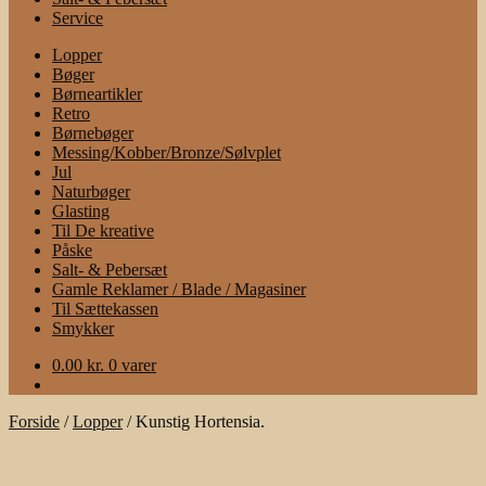
Service
Lopper
Bøger
Børneartikler
Retro
Børnebøger
Messing/Kobber/Bronze/Sølvplet
Jul
Naturbøger
Glasting
Til De kreative
Påske
Salt- & Pebersæt
Gamle Reklamer / Blade / Magasiner
Til Sættekassen
Smykker
0.00
kr.
0 varer
Forside
/
Lopper
/
Kunstig Hortensia.