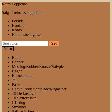
Spring
Spring
Retro Lopperne
til
til
Salg af retro- & loppefund
navigation
indhold
Forside
Kontakt
Konto
Handelsbetingelser
Søg
Søg
efter:
Menu
Retro
Lopper
Messing/Kobber/Bronze/Sølvplet
Bøger
Børneartikler
Jul
Påske
Gamle Reklamer/Blade/Magasiner
Til De kreative
Til Sættekassen
Glasting
Smykker
Salt- & Pebersæt