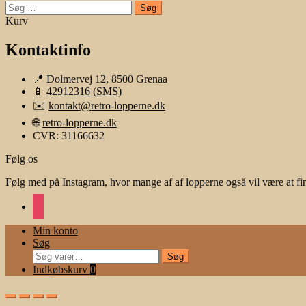
Søg
efter:
Kurv
Kontaktinfo
📍 Dolmervej 12, 8500 Grenaa
📱
42912316 (SMS)
✉️
kontakt@retro-lopperne.dk
🌐
retro-lopperne.dk
CVR: 31166632
Følg os
Følg med på Instagram, hvor mange af af lopperne også vil være at fi
instagram
Min konto
Søg
Søg
Søg
efter:
Indkøbskurv
0