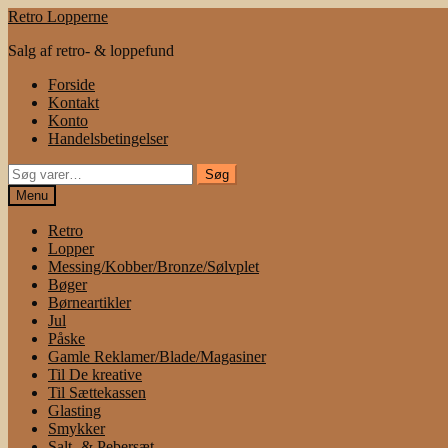
Spring
Spring
Retro Lopperne
til
til
Salg af retro- & loppefund
navigation
indhold
Forside
Kontakt
Konto
Handelsbetingelser
Søg
Søg
efter:
Menu
Retro
Lopper
Messing/Kobber/Bronze/Sølvplet
Bøger
Børneartikler
Jul
Påske
Gamle Reklamer/Blade/Magasiner
Til De kreative
Til Sættekassen
Glasting
Smykker
Salt- & Pebersæt