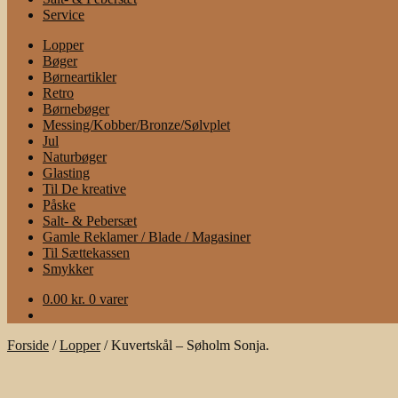
Service
Lopper
Bøger
Børneartikler
Retro
Børnebøger
Messing/Kobber/Bronze/Sølvplet
Jul
Naturbøger
Glasting
Til De kreative
Påske
Salt- & Pebersæt
Gamle Reklamer / Blade / Magasiner
Til Sættekassen
Smykker
0.00
kr.
0 varer
Forside
/
Lopper
/
Kuvertskål – Søholm Sonja.