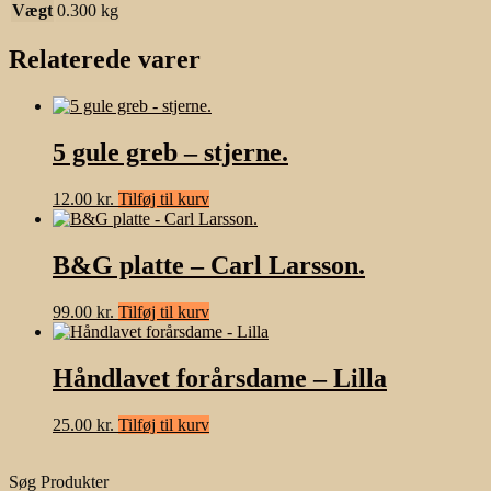
Vægt
0.300 kg
Relaterede varer
5 gule greb – stjerne.
12.00
kr.
Tilføj til kurv
B&G platte – Carl Larsson.
99.00
kr.
Tilføj til kurv
Håndlavet forårsdame – Lilla
25.00
kr.
Tilføj til kurv
Søg Produkter