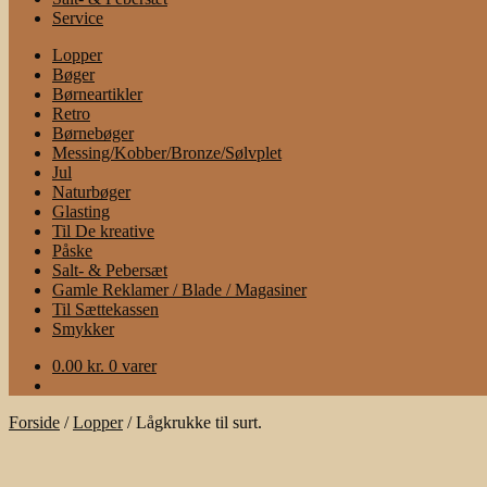
Service
Lopper
Bøger
Børneartikler
Retro
Børnebøger
Messing/Kobber/Bronze/Sølvplet
Jul
Naturbøger
Glasting
Til De kreative
Påske
Salt- & Pebersæt
Gamle Reklamer / Blade / Magasiner
Til Sættekassen
Smykker
0.00
kr.
0 varer
Forside
/
Lopper
/
Lågkrukke til surt.