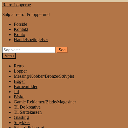
Spring
Spring
Retro Lopperne
til
til
Salg af retro- & loppefund
navigation
indhold
Forside
Kontakt
Konto
Handelsbetingelser
Søg
Søg
efter:
Menu
Retro
Lopper
Messing/Kobber/Bronze/Sølvplet
Bøger
Børneartikler
Jul
Påske
Gamle Reklamer/Blade/Magasiner
Til De kreative
Til Sættekassen
Glasting
Smykker
Salt- & Pebersæt