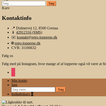
Søg
efter:
Kurv
Kontaktinfo
📍 Dolmervej 12, 8500 Grenaa
📱
42912316 (SMS)
✉️
kontakt@retro-lopperne.dk
🌐
retro-lopperne.dk
CVR: 31166632
Følg os
Følg med på Instagram, hvor mange af af lopperne også vil være at fi
instagram
Min konto
Søg
Søg
Søg
efter:
Indkøbskurv
0