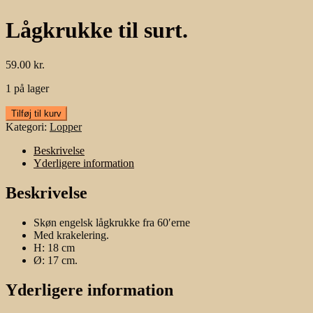
Lågkrukke til surt.
59.00
kr.
1 på lager
Lågkrukke
Tilføj til kurv
til
Kategori:
Lopper
surt.
antal
Beskrivelse
Yderligere information
Beskrivelse
Skøn engelsk lågkrukke fra 60′erne
Med krakelering.
H: 18 cm
Ø: 17 cm.
Yderligere information