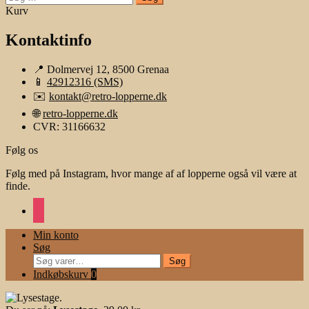
efter:
Kurv
Kontaktinfo
📍 Dolmervej 12, 8500 Grenaa
📱
42912316 (SMS)
✉️
kontakt@retro-lopperne.dk
🌐
retro-lopperne.dk
CVR: 31166632
Følg os
Følg med på Instagram, hvor mange af af lopperne også vil være at
finde.
instagram
Min konto
Søg
Søg
Søg
efter:
Indkøbskurv
0