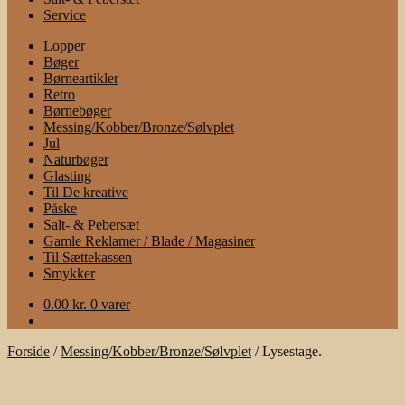
Service
Lopper
Bøger
Børneartikler
Retro
Børnebøger
Messing/Kobber/Bronze/Sølvplet
Jul
Naturbøger
Glasting
Til De kreative
Påske
Salt- & Pebersæt
Gamle Reklamer / Blade / Magasiner
Til Sættekassen
Smykker
0.00
kr.
0 varer
Forside
/
Messing/Kobber/Bronze/Sølvplet
/
Lysestage.