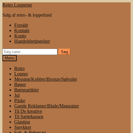
Spring
Spring
Retro Lopperne
til
til
Salg af retro- & loppefund
navigation
indhold
Forside
Kontakt
Konto
Handelsbetingelser
Søg
Søg
efter:
Menu
Retro
Lopper
Messing/Kobber/Bronze/Sølvplet
Bøger
Børneartikler
Jul
Påske
Gamle Reklamer/Blade/Magasiner
Til De kreative
Til Sættekassen
Glasting
Smykker
Salt- & Pebersæt