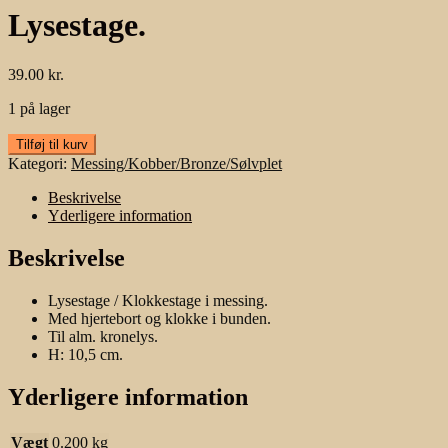
Lysestage.
39.00
kr.
1 på lager
Lysestage.
Tilføj til kurv
antal
Kategori:
Messing/Kobber/Bronze/Sølvplet
Beskrivelse
Yderligere information
Beskrivelse
Lysestage / Klokkestage i messing.
Med hjertebort og klokke i bunden.
Til alm. kronelys.
H: 10,5 cm.
Yderligere information
Vægt
0.200 kg