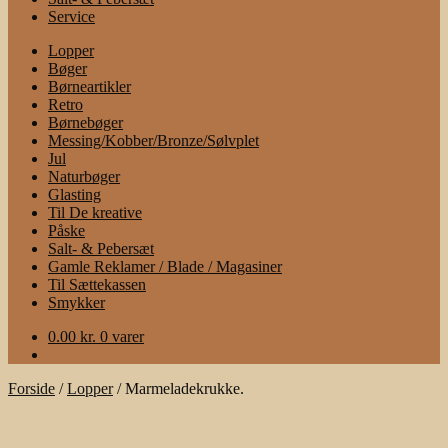
Service
Lopper
Bøger
Børneartikler
Retro
Børnebøger
Messing/Kobber/Bronze/Sølvplet
Jul
Naturbøger
Glasting
Til De kreative
Påske
Salt- & Pebersæt
Gamle Reklamer / Blade / Magasiner
Til Sættekassen
Smykker
0.00
kr.
0 varer
Forside
/
Lopper
/
Marmeladekrukke.