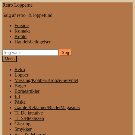
Spring
Spring
Retro Lopperne
til
til
Salg af retro- & loppefund
navigation
indhold
Forside
Kontakt
Konto
Handelsbetingelser
Søg
Søg
efter:
Menu
Retro
Lopper
Messing/Kobber/Bronze/Sølvplet
Bøger
Børneartikler
Jul
Påske
Gamle Reklamer/Blade/Magasiner
Til De kreative
Til Sættekassen
Glasting
Smykker
Salt- & Pebersæt