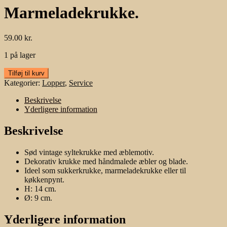
Marmeladekrukke.
59.00
kr.
1 på lager
Marmeladekrukke.
Tilføj til kurv
antal
Kategorier:
Lopper
,
Service
Beskrivelse
Yderligere information
Beskrivelse
Sød vintage syltekrukke med æblemotiv.
Dekorativ krukke med håndmalede æbler og blade.
Ideel som sukkerkrukke, marmeladekrukke eller til
køkkenpynt.
H: 14 cm.
Ø: 9 cm.
Yderligere information