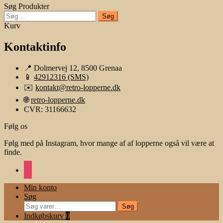
Søg Produkter
Søg
efter:
Kurv
Kontaktinfo
📍 Dolmervej 12, 8500 Grenaa
📱
42912316 (SMS)
✉️
kontakt@retro-lopperne.dk
🌐
retro-lopperne.dk
CVR: 31166632
Følg os
Følg med på Instagram, hvor mange af af lopperne også vil være at
finde.
instagram
Min konto
Søg
Søg
Søg
efter:
Indkøbskurv
0