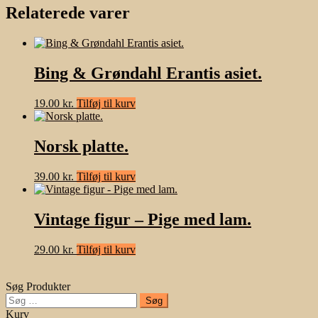
Relaterede varer
Bing & Grøndahl Erantis asiet.
19.00
kr.
Tilføj til kurv
Norsk platte.
39.00
kr.
Tilføj til kurv
Vintage figur – Pige med lam.
29.00
kr.
Tilføj til kurv
Søg Produkter
Søg
efter:
Kurv