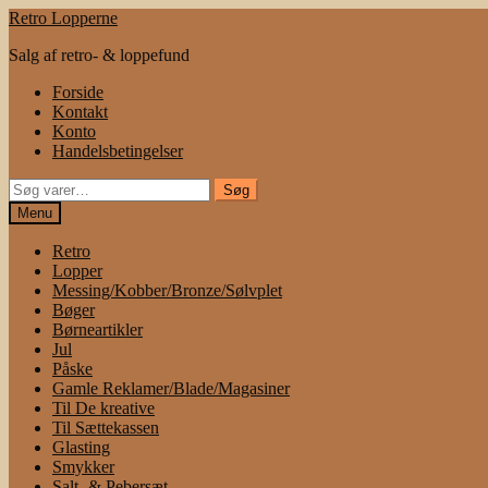
Spring
Spring
Retro Lopperne
til
til
Salg af retro- & loppefund
navigation
indhold
Forside
Kontakt
Konto
Handelsbetingelser
Søg
Søg
efter:
Menu
Retro
Lopper
Messing/Kobber/Bronze/Sølvplet
Bøger
Børneartikler
Jul
Påske
Gamle Reklamer/Blade/Magasiner
Til De kreative
Til Sættekassen
Glasting
Smykker
Salt- & Pebersæt