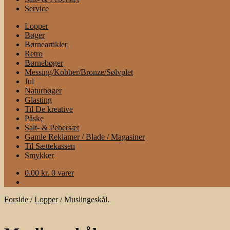
Service
Lopper
Bøger
Børneartikler
Retro
Børnebøger
Messing/Kobber/Bronze/Sølvplet
Jul
Naturbøger
Glasting
Til De kreative
Påske
Salt- & Pebersæt
Gamle Reklamer / Blade / Magasiner
Til Sættekassen
Smykker
0.00
kr.
0 varer
Forside
/
Lopper
/
Muslingeskål.