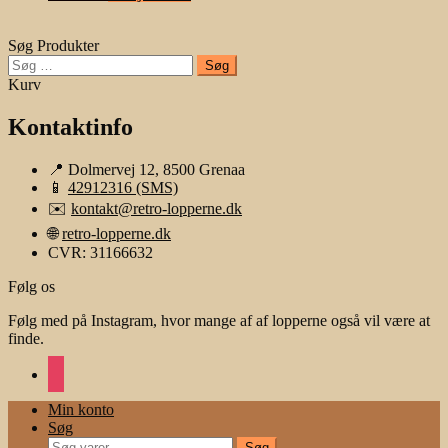
Søg Produkter
Søg
efter:
Kurv
Kontaktinfo
📍 Dolmervej 12, 8500 Grenaa
📱
42912316 (SMS)
✉️
kontakt@retro-lopperne.dk
🌐
retro-lopperne.dk
CVR: 31166632
Følg os
Følg med på Instagram, hvor mange af af lopperne også vil være at
finde.
instagram
Min konto
Søg
Søg
Søg