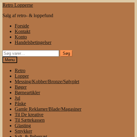
Spring
Spring
Retro Lopperne
til
til
Salg af retro- & loppefund
navigation
indhold
Forside
Kontakt
Konto
Handelsbetingelser
Søg
Søg
efter:
Menu
Retro
Lopper
Messing/Kobber/Bronze/Sølvplet
Bøger
Børneartikler
Jul
Påske
Gamle Reklamer/Blade/Magasiner
Til De kreative
Til Sættekassen
Glasting
Smykker
Salt- & Pebersæt