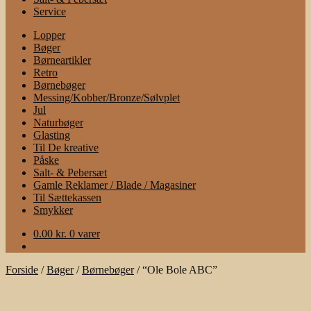
Service
Lopper
Bøger
Børneartikler
Retro
Børnebøger
Messing/Kobber/Bronze/Sølvplet
Jul
Naturbøger
Glasting
Til De kreative
Påske
Salt- & Pebersæt
Gamle Reklamer / Blade / Magasiner
Til Sættekassen
Smykker
0.00
kr.
0 varer
Forside
/
Bøger
/
Børnebøger
/
“Ole Bole ABC”