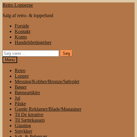
Spring
Spring
Retro Lopperne
til
til
Salg af retro- & loppefund
navigation
indhold
Forside
Kontakt
Konto
Handelsbetingelser
Søg
Søg
efter:
Menu
Retro
Lopper
Messing/Kobber/Bronze/Sølvplet
Bøger
Børneartikler
Jul
Påske
Gamle Reklamer/Blade/Magasiner
Til De kreative
Til Sættekassen
Glasting
Smykker
Salt- & Pebersæt