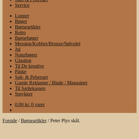
Service
Lopper
Bøger
Børneartikler
Retro
Børnebøger
Messing/Kobber/Bronze/Sølvplet
Jul
Naturbøger
Glasting
Til De kreative
Påske
Salt- & Pebersæt
Gamle Reklamer / Blade / Magasiner
Til Sættekassen
Smykker
0.00
kr.
0 varer
Forside
/
Børneartikler
/
Peter Plys skål.