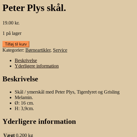
Peter Plys skål.
19.00
kr.
1 på lager
Peter
Tilføj til kurv
Plys
Kategorier:
Børneartikler
,
Service
skål.
antal
Beskrivelse
Yderligere information
Beskrivelse
Skål / ymerskål med Peter Plys, Tigerdyret og Grisling
Melamin.
Ø: 16 cm.
H: 3,9cm.
Yderligere information
Vægt
0.200 kg