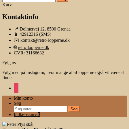
efter:
Kurv
Kontaktinfo
📍 Dolmervej 12, 8500 Grenaa
📱
42912316 (SMS)
✉️
kontakt@retro-lopperne.dk
🌐
retro-lopperne.dk
CVR: 31166632
Følg os
Følg med på Instagram, hvor mange af af lopperne også vil være at
finde.
instagram
Min konto
Søg
Søg
Søg
efter:
Indkøbskurv
0