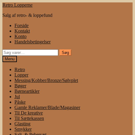
Spring
Spring
Retro Lopperne
til
til
Salg af retro- & loppefund
navigation
indhold
Forside
Kontakt
Konto
Handelsbetingelser
Søg
Søg
efter:
Menu
Retro
Lopper
Messing/Kobber/Bronze/Sølvplet
Bøger
Børneartikler
Jul
Påske
Gamle Reklamer/Blade/Magasiner
Til De kreative
Til Sættekassen
Glasting
Smykker
Salt- & Pebersæt