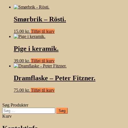
Smørbrik – Rösti.
15.00
kr.
Tilføj til kurv
Pige i keramik.
39.00
kr.
Tilføj til kurv
Dramflaske – Peter Fitzner.
75.00
kr.
Tilføj til kurv
Søg Produkter
Søg
efter:
Kurv