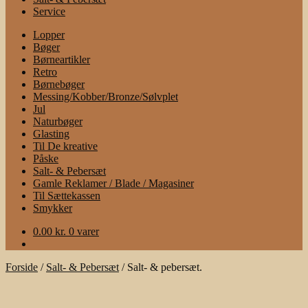
Service
Lopper
Bøger
Børneartikler
Retro
Børnebøger
Messing/Kobber/Bronze/Sølvplet
Jul
Naturbøger
Glasting
Til De kreative
Påske
Salt- & Pebersæt
Gamle Reklamer / Blade / Magasiner
Til Sættekassen
Smykker
0.00
kr.
0 varer
Forside
/
Salt- & Pebersæt
/
Salt- & pebersæt.