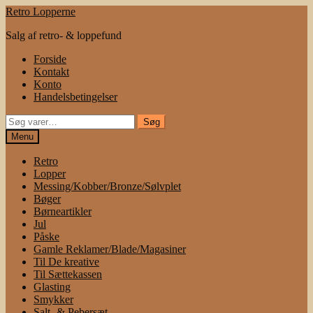
Spring
Spring
Retro Lopperne
til
til
Salg af retro- & loppefund
navigation
indhold
Forside
Kontakt
Konto
Handelsbetingelser
Søg
Søg
efter:
Menu
Retro
Lopper
Messing/Kobber/Bronze/Sølvplet
Bøger
Børneartikler
Jul
Påske
Gamle Reklamer/Blade/Magasiner
Til De kreative
Til Sættekassen
Glasting
Smykker
Salt- & Pebersæt