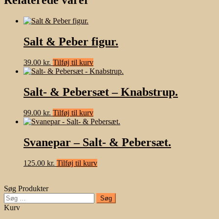
Relaterede varer
Salt & Peber figur.
39.00
kr.
Tilføj til kurv
Salt- & Pebersæt – Knabstrup.
99.00
kr.
Tilføj til kurv
Svanepar – Salt- & Pebersæt.
125.00
kr.
Tilføj til kurv
Søg Produkter
Søg
efter:
Kurv