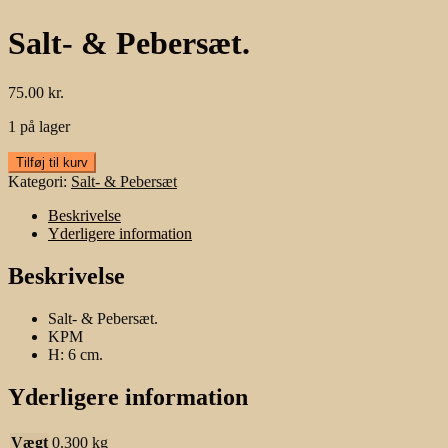
Salt- & Pebersæt.
75.00
kr.
1 på lager
Salt-
Tilføj til kurv
&
Kategori:
Salt- & Pebersæt
Pebersæt.
antal
Beskrivelse
Yderligere information
Beskrivelse
Salt- & Pebersæt.
KPM
H: 6 cm.
Yderligere information
Vægt
0.300 kg