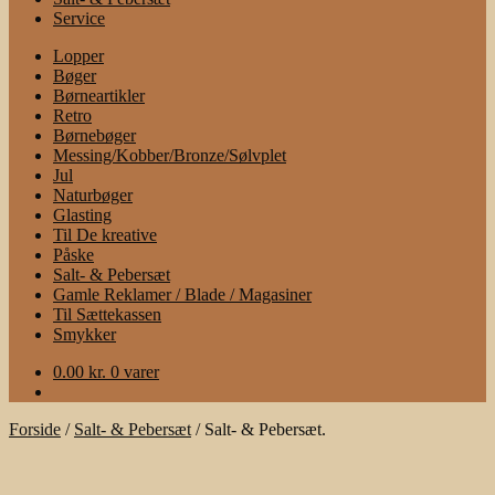
Service
Lopper
Bøger
Børneartikler
Retro
Børnebøger
Messing/Kobber/Bronze/Sølvplet
Jul
Naturbøger
Glasting
Til De kreative
Påske
Salt- & Pebersæt
Gamle Reklamer / Blade / Magasiner
Til Sættekassen
Smykker
0.00
kr.
0 varer
Forside
/
Salt- & Pebersæt
/
Salt- & Pebersæt.