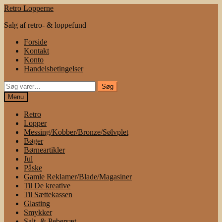
Spring
Spring
Retro Lopperne
til
til
Salg af retro- & loppefund
navigation
indhold
Forside
Kontakt
Konto
Handelsbetingelser
Søg
Søg
efter:
Menu
Retro
Lopper
Messing/Kobber/Bronze/Sølvplet
Bøger
Børneartikler
Jul
Påske
Gamle Reklamer/Blade/Magasiner
Til De kreative
Til Sættekassen
Glasting
Smykker
Salt- & Pebersæt