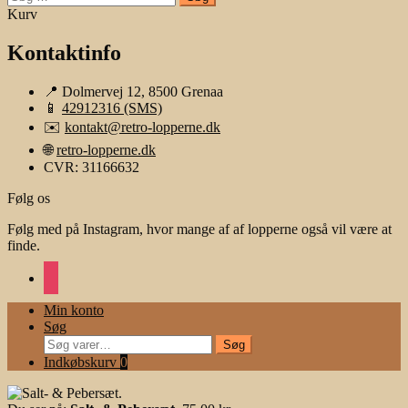
efter:
Kurv
Kontaktinfo
📍 Dolmervej 12, 8500 Grenaa
📱
42912316 (SMS)
✉️
kontakt@retro-lopperne.dk
🌐
retro-lopperne.dk
CVR: 31166632
Følg os
Følg med på Instagram, hvor mange af af lopperne også vil være at
finde.
instagram
Min konto
Søg
Søg
Søg
efter:
Indkøbskurv
0