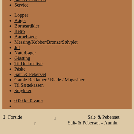
Service
Lopper
Bøger
Børneartikler
Retro
Børnebøger
Messing/Kobber/Bronze/Sølvplet
Jul
Naturbøger
Glasting
Til De kreative
Påske
Salt- & Pebersæt
Gamle Reklamer / Blade / Magasiner
Til Sættekassen
Smykker
0.00
kr.
0 varer
Forside
Salt- & Pebersæt
Salt- & Pebersæt – Aumlu.