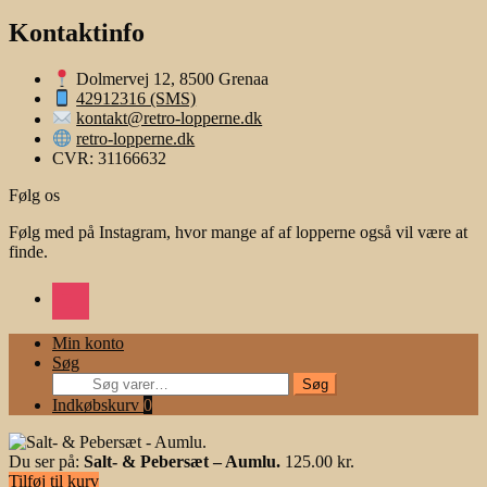
Kontaktinfo
Dolmervej 12, 8500 Grenaa
42912316 (SMS)
kontakt@retro-lopperne.dk
retro-lopperne.dk
CVR: 31166632
Følg os
Følg med på Instagram, hvor mange af af lopperne også vil være at
finde.
instagram
Min konto
Søg
Søg
Søg
efter:
Indkøbskurv
0
Du ser på:
Salt- & Pebersæt – Aumlu.
125.00
kr.
Tilføj til kurv