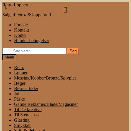
Spring
Spring
Retro Lopperne
til
til
Salg af retro- & loppefund
navigation
indhold
Forside
Kontakt
Konto
Handelsbetingelser
Søg
Søg
efter:
Menu
Retro
Lopper
Messing/Kobber/Bronze/Sølvplet
Bøger
Børneartikler
Jul
Påske
Gamle Reklamer/Blade/Magasiner
Til De kreative
Til Sættekassen
Glasting
Smykker
Salt- & Pebersæt