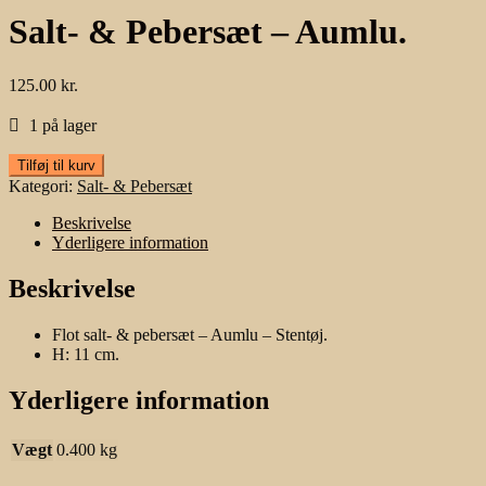
Salt- & Pebersæt – Aumlu.
125.00
kr.
1 på lager
Salt-
Tilføj til kurv
&
Kategori:
Salt- & Pebersæt
Pebersæt
-
Beskrivelse
Aumlu.
Yderligere information
antal
Beskrivelse
Flot salt- & pebersæt – Aumlu – Stentøj.
H: 11 cm.
Yderligere information
Vægt
0.400 kg