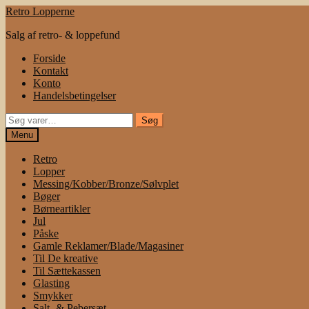
Spring
Spring
Retro Lopperne
til
til
Salg af retro- & loppefund
navigation
indhold
Forside
Kontakt
Konto
Handelsbetingelser
Søg
Søg
efter:
Menu
Retro
Lopper
Messing/Kobber/Bronze/Sølvplet
Bøger
Børneartikler
Jul
Påske
Gamle Reklamer/Blade/Magasiner
Til De kreative
Til Sættekassen
Glasting
Smykker
Salt- & Pebersæt