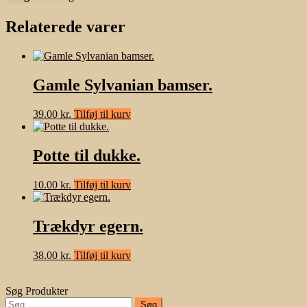
Relaterede varer
Gamle Sylvanian bamser.
39.00
kr.
Tilføj til kurv
Potte til dukke.
10.00
kr.
Tilføj til kurv
Trækdyr egern.
38.00
kr.
Tilføj til kurv
Søg Produkter
Søg