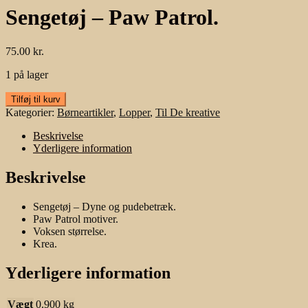
Sengetøj – Paw Patrol.
75.00
kr.
1 på lager
Sengetøj
Tilføj til kurv
-
Kategorier:
Børneartikler
,
Lopper
,
Til De kreative
Paw
Patrol.
Beskrivelse
antal
Yderligere information
Beskrivelse
Sengetøj – Dyne og pudebetræk.
Paw Patrol motiver.
Voksen størrelse.
Krea.
Yderligere information
Vægt
0.900 kg