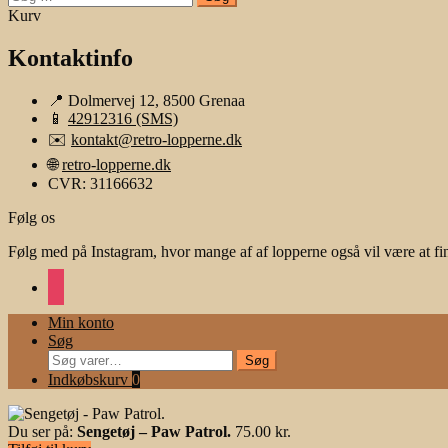
efter:
Kurv
Kontaktinfo
📍 Dolmervej 12, 8500 Grenaa
📱
42912316 (SMS)
✉️
kontakt@retro-lopperne.dk
🌐
retro-lopperne.dk
CVR: 31166632
Følg os
Følg med på Instagram, hvor mange af af lopperne også vil være at fi
instagram
Min konto
Søg
Søg
Søg
efter:
Indkøbskurv
0
Du ser på:
Sengetøj – Paw Patrol.
75.00
kr.