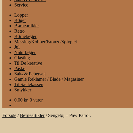
Service
Lopper
Bøger
Børneartikler
Retro
Børnebøger
Messing/Kobber/Bronze/Sølvplet
Jul
Naturbøger
Glasting
Til De kreative
Påske
Salt- & Pebersæt
Gamle Reklamer / Blade / Magasiner
Til Sættekassen
Smykker
0.00
kr.
0 varer
Forside
/
Børneartikler
/
Sengetøj – Paw Patrol.