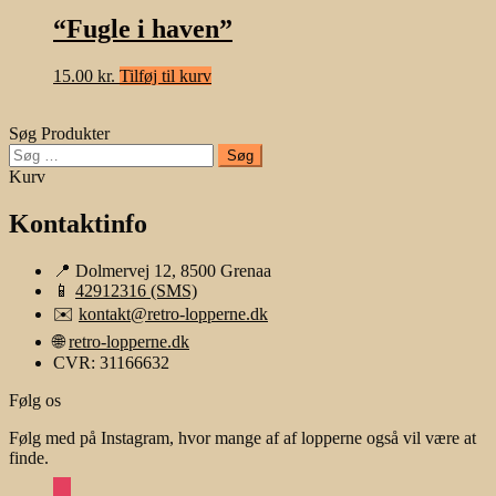
“Fugle i haven”
15.00
kr.
Tilføj til kurv
Søg Produkter
Søg
efter:
Kurv
Kontaktinfo
📍 Dolmervej 12, 8500 Grenaa
📱
42912316 (SMS)
✉️
kontakt@retro-lopperne.dk
🌐
retro-lopperne.dk
CVR: 31166632
Følg os
Følg med på Instagram, hvor mange af af lopperne også vil være at
finde.
instagram