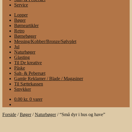
Service
Lopper
Bøger
Børneartikler
Retro
Børnebøger
Messing/Kobber/Bronze/Sølvplet
Jul
Naturbøger
Glasting
Til De kreative
Påske
Salt- & Pebersæt
Gamle Reklamer / Blade / Magasiner
Til Sættekassen
Smykker
0.00
kr.
0 varer
Forside
/
Bøger
/
Naturbøger
/
“Små dyr i hus og have”