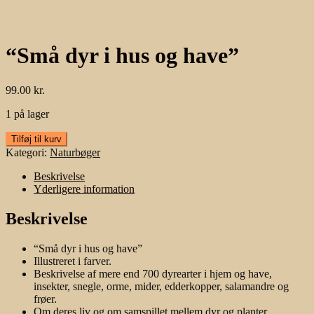
“Små dyr i hus og have”
99.00
kr.
1 på lager
"Små
Tilføj til kurv
dyr
Kategori:
Naturbøger
i
hus
Beskrivelse
og
Yderligere information
have"
antal
Beskrivelse
“Små dyr i hus og have”
Illustreret i farver.
Beskrivelse af mere end 700 dyrearter i hjem og have,
insekter, snegle, orme, mider, edderkopper, salamandre og
frøer.
Om deres liv og om samspillet mellem dyr og planter.