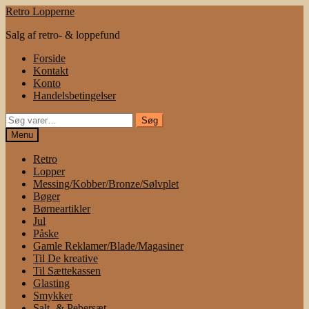
Spring
Spring
Retro Lopperne
til
til
Salg af retro- & loppefund
navigation
indhold
Forside
Kontakt
Konto
Handelsbetingelser
Søg
Søg
efter:
Menu
Retro
Lopper
Messing/Kobber/Bronze/Sølvplet
Bøger
Børneartikler
Jul
Påske
Gamle Reklamer/Blade/Magasiner
Til De kreative
Til Sættekassen
Glasting
Smykker
Salt- & Pebersæt