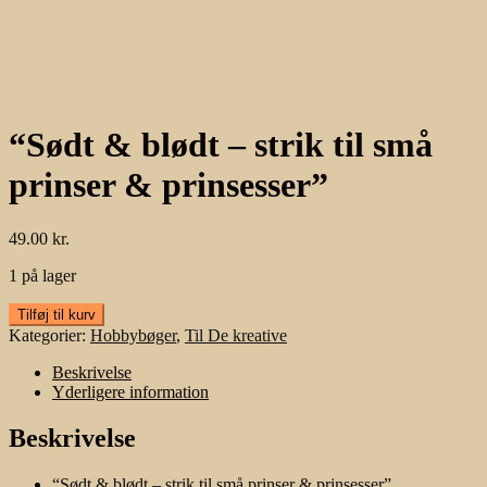
“Sødt & blødt – strik til små
prinser & prinsesser”
49.00
kr.
1 på lager
"Sødt
Tilføj til kurv
&
Kategorier:
Hobbybøger
,
Til De kreative
blødt
–
Beskrivelse
strik
Yderligere information
til
små
Beskrivelse
prinser
&
“Sødt & blødt – strik til små prinser & prinsesser”