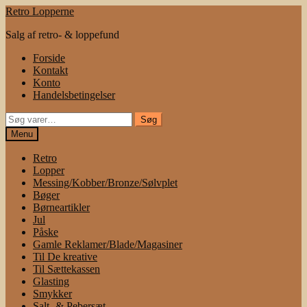
Spring
Spring
Retro Lopperne
til
til
Salg af retro- & loppefund
navigation
indhold
Forside
Kontakt
Konto
Handelsbetingelser
Søg
Søg
efter:
Menu
Retro
Lopper
Messing/Kobber/Bronze/Sølvplet
Bøger
Børneartikler
Jul
Påske
Gamle Reklamer/Blade/Magasiner
Til De kreative
Til Sættekassen
Glasting
Smykker
Salt- & Pebersæt