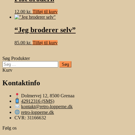
12.00
kr.
Tilføj til kurv
“Jeg broderer selv”
85.00
kr.
Tilføj til kurv
Søg Produkter
Søg
efter:
Kurv
Kontaktinfo
Dolmervej 12, 8500 Grenaa
42912316 (SMS)
kontakt@retro-lopperne.dk
retro-lopperne.dk
CVR: 31166632
Følg os