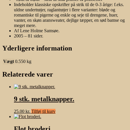
prinsesser"
Indeholder klassiske opskrifter på strik til de 0-3 årige: f.eks.
antal
uldne undertrøjer, raglantrøjer i flere varianter: bløde og
romantiske til pigerne og enkle og seje til drengene, huer,
vanter, en skøn aransweater, dejlige tæpper, en sød bamse og
meget mere.
Af Lene Holme Samsøe.
2005 – 81 sider.
Yderligere information
Vægt
0.550 kg
Relaterede varer
9 stk. metalknapper.
25.00
kr.
Tilføj til kurv
Flot broderi.