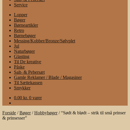
Service
Lopper
Bøger
Børneartikler
Retro
Børnebøger
Messing/Kobber/Bronze/Sølvplet
Jul
Naturbøger
Glasting
Til De kreative
Påske
Salt- & Pebersæt
Gamle Reklamer / Blade / Magasiner
Til Sættekassen
Smykker
0.00
kr.
0 varer
Forside
/
Bøger
/
Hobbybøger
/
“Sødt & blødt – strik til små prinser
& prinsesser”