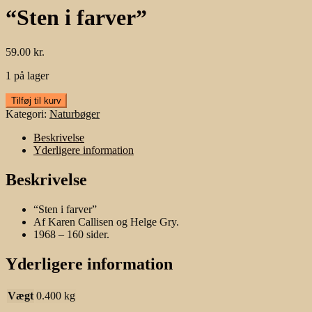
“Sten i farver”
59.00
kr.
1 på lager
"Sten
Tilføj til kurv
i
Kategori:
Naturbøger
farver"
antal
Beskrivelse
Yderligere information
Beskrivelse
“Sten i farver”
Af Karen Callisen og Helge Gry.
1968 – 160 sider.
Yderligere information
Vægt
0.400 kg