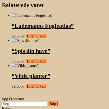
Relaterede varer
“Lademanns Fugleatlas”
99.00
kr.
Tilføj til kurv
“Spis din have”
75.00
kr.
Tilføj til kurv
“Vilde planter”
89.00
kr.
Tilføj til kurv
Søg Produkter
Søg
efter:
Kurv