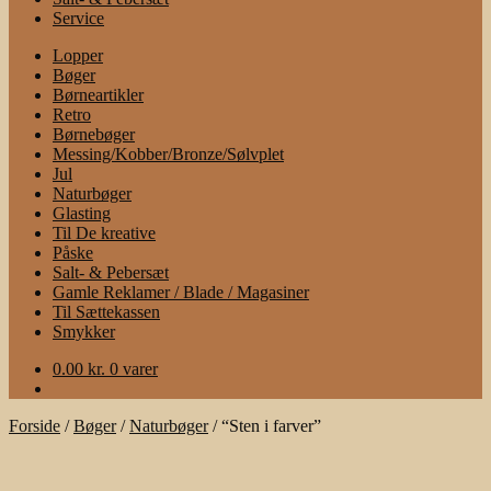
Service
Lopper
Bøger
Børneartikler
Retro
Børnebøger
Messing/Kobber/Bronze/Sølvplet
Jul
Naturbøger
Glasting
Til De kreative
Påske
Salt- & Pebersæt
Gamle Reklamer / Blade / Magasiner
Til Sættekassen
Smykker
0.00
kr.
0 varer
Forside
/
Bøger
/
Naturbøger
/
“Sten i farver”