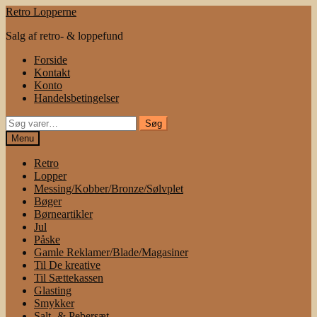
Spring
Spring
Retro Lopperne
til
til
Salg af retro- & loppefund
navigation
indhold
Forside
Kontakt
Konto
Handelsbetingelser
Søg
Søg
efter:
Menu
Retro
Lopper
Messing/Kobber/Bronze/Sølvplet
Bøger
Børneartikler
Jul
Påske
Gamle Reklamer/Blade/Magasiner
Til De kreative
Til Sættekassen
Glasting
Smykker
Salt- & Pebersæt