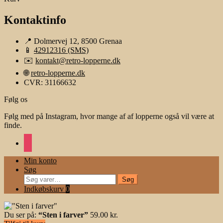
Kontaktinfo
📍 Dolmervej 12, 8500 Grenaa
📱
42912316 (SMS)
✉️
kontakt@retro-lopperne.dk
🌐
retro-lopperne.dk
CVR: 31166632
Følg os
Følg med på Instagram, hvor mange af af lopperne også vil være at
finde.
instagram
Min konto
Søg
Søg
Søg
efter:
Indkøbskurv
0
Du ser på:
“Sten i farver”
59.00
kr.