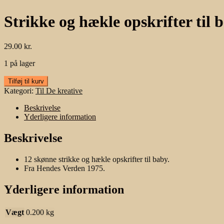
Strikke og hækle opskrifter til 
29.00
kr.
1 på lager
Strikke
Tilføj til kurv
og
Kategori:
Til De kreative
hækle
opskrifter
Beskrivelse
til
Yderligere information
baby.
antal
Beskrivelse
12 skønne strikke og hækle opskrifter til baby.
Fra Hendes Verden 1975.
Yderligere information
Vægt
0.200 kg