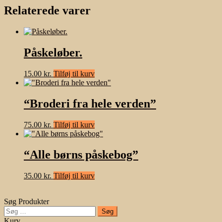
Relaterede varer
Påskeløber.
15.00
kr.
Tilføj til kurv
“Broderi fra hele verden”
75.00
kr.
Tilføj til kurv
“Alle børns påskebog”
35.00
kr.
Tilføj til kurv
Søg Produkter
Søg
efter:
Kurv