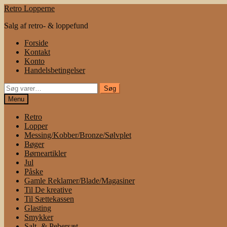
Spring
Spring
Retro Lopperne
til
til
Salg af retro- & loppefund
navigation
indhold
Forside
Kontakt
Konto
Handelsbetingelser
Søg
Søg
efter:
Menu
Retro
Lopper
Messing/Kobber/Bronze/Sølvplet
Bøger
Børneartikler
Jul
Påske
Gamle Reklamer/Blade/Magasiner
Til De kreative
Til Sættekassen
Glasting
Smykker
Salt- & Pebersæt