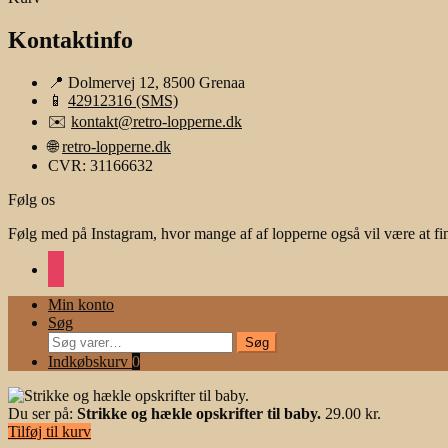
Kontaktinfo
📍 Dolmervej 12, 8500 Grenaa
📱
42912316 (SMS)
✉️
kontakt@retro-lopperne.dk
🌐
retro-lopperne.dk
CVR: 31166632
Følg os
Følg med på Instagram, hvor mange af af lopperne også vil være at fi
instagram
Min konto
Søg
Søg
Søg
efter:
Indkøbskurv
0
Du ser på:
Strikke og hækle opskrifter til baby.
29.00
kr.
Tilføj til kurv