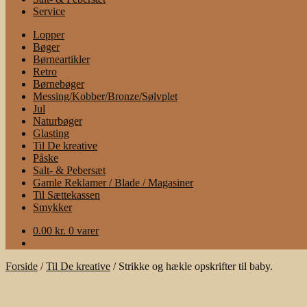
Service
Lopper
Bøger
Børneartikler
Retro
Børnebøger
Messing/Kobber/Bronze/Sølvplet
Jul
Naturbøger
Glasting
Til De kreative
Påske
Salt- & Pebersæt
Gamle Reklamer / Blade / Magasiner
Til Sættekassen
Smykker
0.00
kr.
0 varer
Forside
/
Til De kreative
/
Strikke og hækle opskrifter til baby.