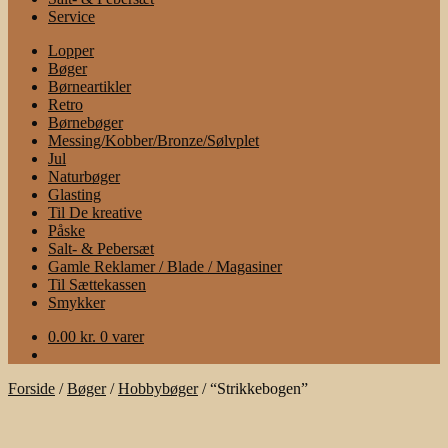
Service
Lopper
Bøger
Børneartikler
Retro
Børnebøger
Messing/Kobber/Bronze/Sølvplet
Jul
Naturbøger
Glasting
Til De kreative
Påske
Salt- & Pebersæt
Gamle Reklamer / Blade / Magasiner
Til Sættekassen
Smykker
0.00
kr.
0 varer
Forside
/
Bøger
/
Hobbybøger
/
“Strikkebogen”