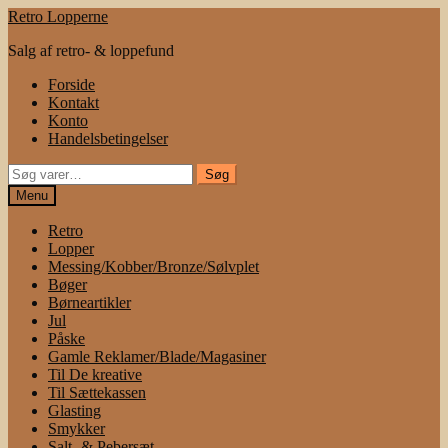
Spring
Spring
Retro Lopperne
til
til
Salg af retro- & loppefund
navigation
indhold
Forside
Kontakt
Konto
Handelsbetingelser
Søg
Søg
efter:
Menu
Retro
Lopper
Messing/Kobber/Bronze/Sølvplet
Bøger
Børneartikler
Jul
Påske
Gamle Reklamer/Blade/Magasiner
Til De kreative
Til Sættekassen
Glasting
Smykker
Salt- & Pebersæt