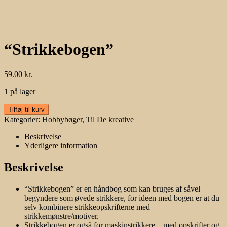
“Strikkebogen”
59.00
kr.
1 på lager
"Strikkebogen"
Tilføj til kurv
antal
Kategorier:
Hobbybøger
,
Til De kreative
Beskrivelse
Yderligere information
Beskrivelse
“Strikkebogen” er en håndbog som kan bruges af såvel
begyndere som øvede strikkere, for ideen med bogen er at du
selv kombinere strikkeopskrifterne med
strikkemønstre/motiver.
Strikkebogen er også for maskinstrikkere – med opskrifter og