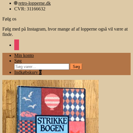
🌐
retro-lopperne.dk
CVR: 31166632
Følg os
Følg med på Instagram, hvor mange af af lopperne også vil være at
finde.
instagram
Min konto
Søg
Søg
Søg
efter:
Indkøbskurv
0