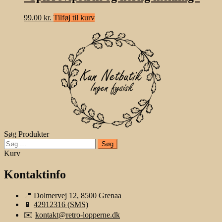
99.00
kr.
Tilføj til kurv
Søg Produkter
Søg
efter:
Kurv
Kontaktinfo
📍 Dolmervej 12, 8500 Grenaa
📱
42912316 (SMS)
✉️
kontakt@retro-lopperne.dk