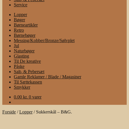
Service
Lopper
Bøger
Børneartikler
Retro
Børnebøger
Messing/Kobber/Bronze/Sølvplet
Jul
Naturbøger
Glasting
Til De kreative
Påske
Salt- & Pebersæt
Gamle Reklamer / Blade / Magasiner
Til Sættekassen
Smykker
0.00
kr.
0 varer
Forside
/
Lopper
/
Sukkerskål – B&G.