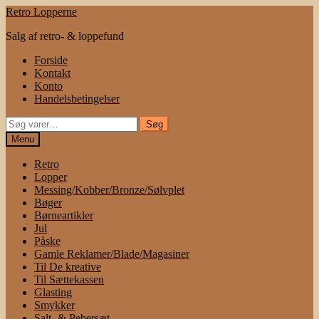
Spring
Spring
Retro Lopperne
til
til
Salg af retro- & loppefund
navigation
indhold
Forside
Kontakt
Konto
Handelsbetingelser
Søg
Søg
efter:
Menu
Retro
Lopper
Messing/Kobber/Bronze/Sølvplet
Bøger
Børneartikler
Jul
Påske
Gamle Reklamer/Blade/Magasiner
Til De kreative
Til Sættekassen
Glasting
Smykker
Salt- & Pebersæt