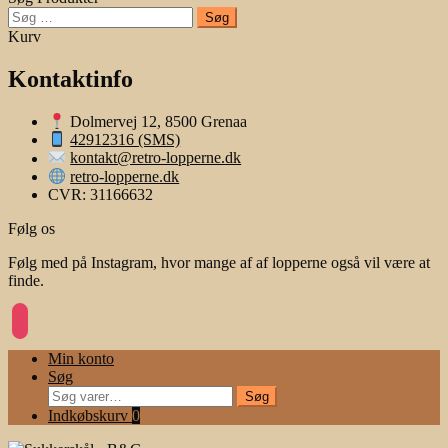
Søg
efter:
Kurv
Kontaktinfo
Dolmervej 12, 8500 Grenaa
42912316 (SMS)
kontakt@retro-lopperne.dk
retro-lopperne.dk
CVR: 31166632
Følg os
Følg med på Instagram, hvor mange af af lopperne også vil være at
finde.
instagram
Min konto
Søg
Søg
Søg
efter:
Indkøbskurv
0