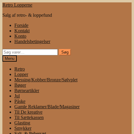
Spring
Spring
Retro Lopperne
til
til
Salg af retro- & loppefund
navigation
indhold
Forside
Kontakt
Konto
Handelsbetingelser
Søg
Søg
efter:
Menu
Retro
Lopper
Messing/Kobber/Bronze/Sølvplet
Bøger
Børneartikler
Jul
Påske
Gamle Reklamer/Blade/Magasiner
Til De kreative
Til Sættekassen
Glasting
Smykker
Salt- & Pebersæt