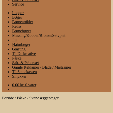
Service
Lopper
Bøger
Børneartikler
Retro
Børnebøger
Messing/Kobber/Bronze/Sølvplet
Jul
Naturbøger
Glasting
Til De kreative
Påske
Salt- & Pebersæt
Gamle Reklamer / Blade / Magasiner
Til Sættekassen
Smykker
0.00
kr.
0 varer
Forside
/
Påske
/
Svane æggebæger.