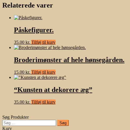
Relaterede varer
Påskefigurer.
35.00
kr.
Tilføj til kurv
Broderimønster af hele hønsegården.
15.00
kr.
Tilføj til kurv
“Kunsten at dekorere æg”
35.00
kr.
Tilføj til kurv
Søg Produkter
Søg
efter:
Kurv