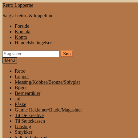
Spring
Spring
Retro Lopperne
til
til
Salg af retro- & loppefund
navigation
indhold
Forside
Kontakt
Konto
Handelsbetingelser
Søg
Søg
efter:
Menu
Retro
Lopper
Messing/Kobber/Bronze/Sølvplet
Bøger
Børneartikler
Jul
Påske
Gamle Reklamer/Blade/Magasiner
Til De kreative
Til Sættekassen
Glasting
Smykker
Salt- & Pebersæt