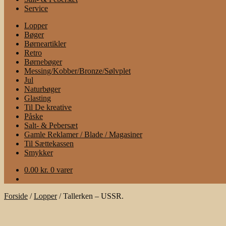
Service
Lopper
Bøger
Børneartikler
Retro
Børnebøger
Messing/Kobber/Bronze/Sølvplet
Jul
Naturbøger
Glasting
Til De kreative
Påske
Salt- & Pebersæt
Gamle Reklamer / Blade / Magasiner
Til Sættekassen
Smykker
0.00
kr.
0 varer
Forside
/
Lopper
/
Tallerken – USSR.