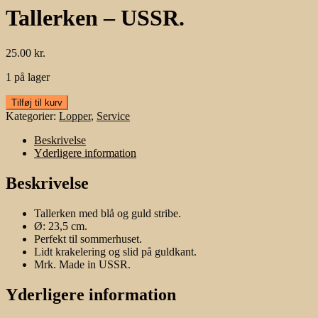
Tallerken – USSR.
25.00
kr.
1 på lager
Tallerken
Tilføj til kurv
-
Kategorier:
Lopper
,
Service
USSR.
antal
Beskrivelse
Yderligere information
Beskrivelse
Tallerken med blå og guld stribe.
Ø: 23,5 cm.
Perfekt til sommerhuset.
Lidt krakelering og slid på guldkant.
Mrk. Made in USSR.
Yderligere information