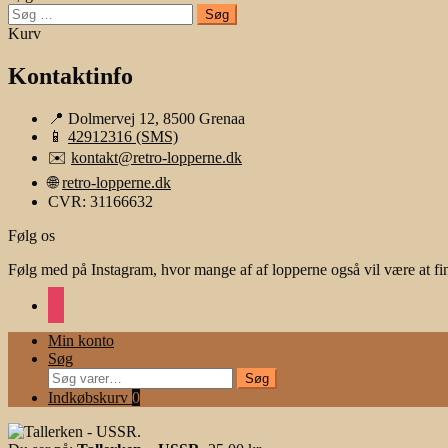
Søg
efter:
Kurv
Kontaktinfo
📍 Dolmervej 12, 8500 Grenaa
📱
42912316 (SMS)
✉️
kontakt@retro-lopperne.dk
🌐
retro-lopperne.dk
CVR: 31166632
Følg os
Følg med på Instagram, hvor mange af af lopperne også vil være at fi
instagram
Min konto
Søg
Søg
Søg
efter:
Indkøbskurv
0