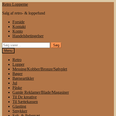
Spring
Spring
Retro Lopperne
til
til
Salg af retro- & loppefund
navigation
indhold
Forside
Kontakt
Konto
Handelsbetingelser
Søg
Søg
efter:
Menu
Retro
Lopper
Messing/Kobber/Bronze/Sølvplet
Bøger
Børneartikler
Jul
Påske
Gamle Reklamer/Blade/Magasiner
Til De kreative
Til Sættekassen
Glasting
Smykker
Salt- & Pebersæt