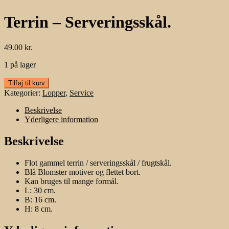
Terrin – Serveringsskål.
49.00
kr.
1 på lager
Terrin
Tilføj til kurv
-
Kategorier:
Lopper
,
Service
Serveringsskål.
antal
Beskrivelse
Yderligere information
Beskrivelse
Flot gammel terrin / serveringsskål / frugtskål.
Blå Blomster motiver og flettet bort.
Kan bruges til mange formål.
L: 30 cm.
B: 16 cm.
H: 8 cm.