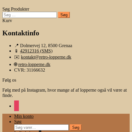
Søg Produkter
Søg
efter:
Kurv
Kontaktinfo
📍 Dolmervej 12, 8500 Grenaa
📱
42912316 (SMS)
✉️
kontakt@retro-lopperne.dk
🌐
retro-lopperne.dk
CVR: 31166632
Følg os
Følg med på Instagram, hvor mange af af lopperne også vil være at
finde.
instagram
Min konto
Søg
Søg
Søg
efter: