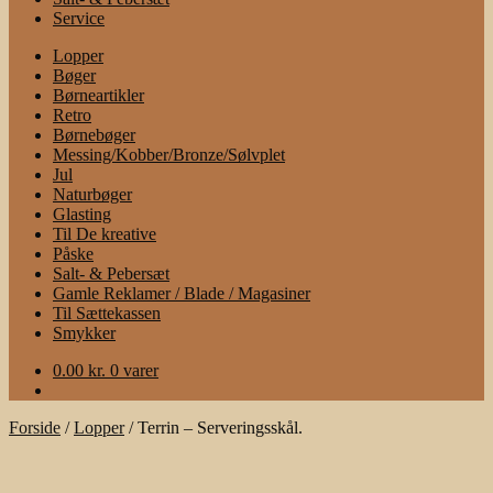
Service
Lopper
Bøger
Børneartikler
Retro
Børnebøger
Messing/Kobber/Bronze/Sølvplet
Jul
Naturbøger
Glasting
Til De kreative
Påske
Salt- & Pebersæt
Gamle Reklamer / Blade / Magasiner
Til Sættekassen
Smykker
0.00
kr.
0 varer
Forside
/
Lopper
/
Terrin – Serveringsskål.