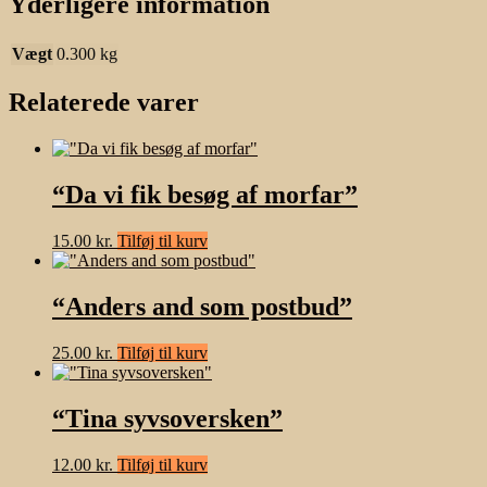
Yderligere information
Vægt
0.300 kg
Relaterede varer
“Da vi fik besøg af morfar”
15.00
kr.
Tilføj til kurv
“Anders and som postbud”
25.00
kr.
Tilføj til kurv
“Tina syvsoversken”
12.00
kr.
Tilføj til kurv