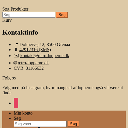
Søg Produkter
Søg
efter:
Kurv
Kontaktinfo
📍 Dolmervej 12, 8500 Grenaa
📱
42912316 (SMS)
✉️
kontakt@retro-lopperne.dk
🌐
retro-lopperne.dk
CVR: 31166632
Følg os
Følg med på Instagram, hvor mange af af lopperne også vil være at
finde.
instagram
Min konto
Søg
Søg
Søg