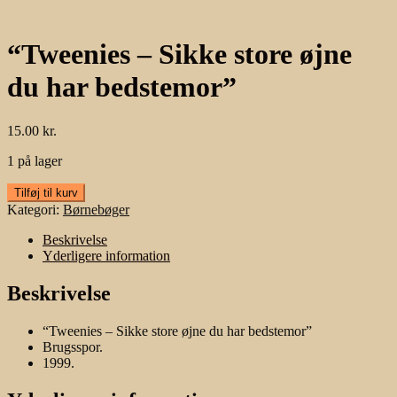
“Tweenies – Sikke store øjne
du har bedstemor”
15.00
kr.
1 på lager
"Tweenies
Tilføj til kurv
-
Kategori:
Børnebøger
Sikke
store
Beskrivelse
øjne
Yderligere information
du
har
Beskrivelse
bedstemor"
antal
“Tweenies – Sikke store øjne du har bedstemor”
Brugsspor.
1999.