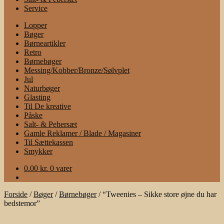
Service
Lopper
Bøger
Børneartikler
Retro
Børnebøger
Messing/Kobber/Bronze/Sølvplet
Jul
Naturbøger
Glasting
Til De kreative
Påske
Salt- & Pebersæt
Gamle Reklamer / Blade / Magasiner
Til Sættekassen
Smykker
0.00
kr.
0 varer
Forside
/
Bøger
/
Børnebøger
/
“Tweenies – Sikke store øjne du har
bedstemor”