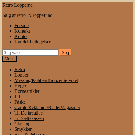
Spring
Spring
Retro Lopperne
til
til
Salg af retro- & loppefund
navigation
indhold
Forside
Kontakt
Konto
Handelsbetingelser
Søg
Søg
efter:
Menu
Retro
Lopper
Messing/Kobber/Bronze/Sølvplet
Bøger
Børneartikler
Jul
Påske
Gamle Reklamer/Blade/Magasiner
Til De kreative
Til Sættekassen
Glasting
Smykker
Salt- & Pebersæt