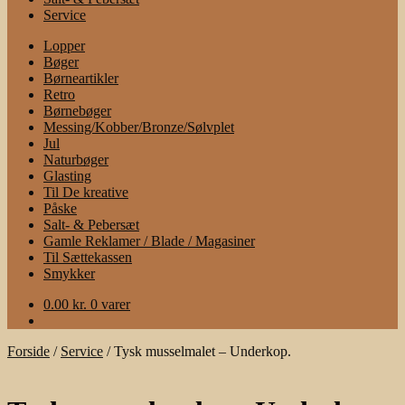
Service
Lopper
Bøger
Børneartikler
Retro
Børnebøger
Messing/Kobber/Bronze/Sølvplet
Jul
Naturbøger
Glasting
Til De kreative
Påske
Salt- & Pebersæt
Gamle Reklamer / Blade / Magasiner
Til Sættekassen
Smykker
0.00
kr.
0 varer
Forside
/
Service
/
Tysk musselmalet – Underkop.