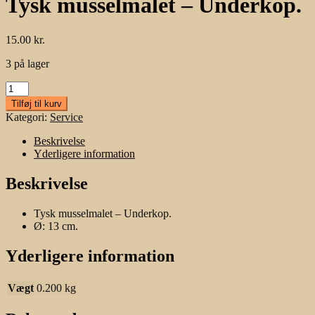
Tysk musselmalet – Underkop.
15.00
kr.
3 på lager
Tysk
musselmalet
Tilføj til kurv
-
Kategori:
Service
Underkop.
antal
Beskrivelse
Yderligere information
Beskrivelse
Tysk musselmalet – Underkop.
Ø: 13 cm.
Yderligere information
Vægt
0.200 kg