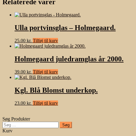
Relaterede varer
Ulla portvinsglas – Holmegaard.
25.00
kr.
Tilføj til kurv
Holmegaard juledramglas år 2000.
39.00
kr.
Tilføj til kurv
Kgl. Blå Blomst underkop.
23.00
kr.
Tilføj til kurv
Søg Produkter
Søg
efter:
Kurv