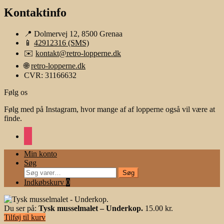
Kontaktinfo
📍 Dolmervej 12, 8500 Grenaa
📱
42912316 (SMS)
✉️
kontakt@retro-lopperne.dk
🌐
retro-lopperne.dk
CVR: 31166632
Følg os
Følg med på Instagram, hvor mange af af lopperne også vil være at
finde.
instagram
Min konto
Søg
Søg
Søg
efter:
Indkøbskurv
0
Du ser på:
Tysk musselmalet – Underkop.
15.00
kr.
Tilføj til kurv