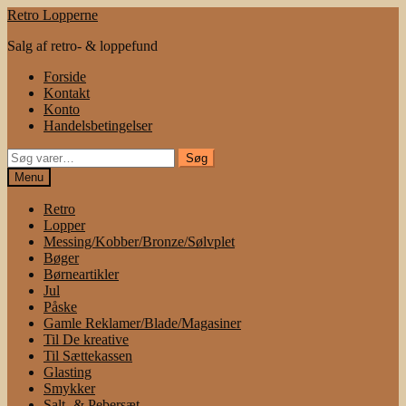
Spring
Spring
Retro Lopperne
til
til
Salg af retro- & loppefund
navigation
indhold
Forside
Kontakt
Konto
Handelsbetingelser
Søg
Søg
efter:
Menu
Retro
Lopper
Messing/Kobber/Bronze/Sølvplet
Bøger
Børneartikler
Jul
Påske
Gamle Reklamer/Blade/Magasiner
Til De kreative
Til Sættekassen
Glasting
Smykker
Salt- & Pebersæt