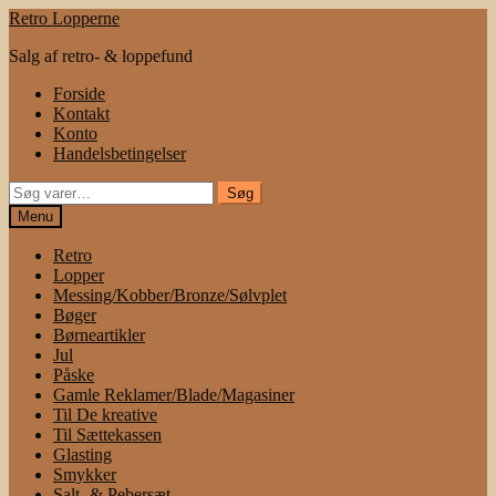
Spring
Spring
Retro Lopperne
til
til
Salg af retro- & loppefund
navigation
indhold
Forside
Kontakt
Konto
Handelsbetingelser
Søg
Søg
efter:
Menu
Retro
Lopper
Messing/Kobber/Bronze/Sølvplet
Bøger
Børneartikler
Jul
Påske
Gamle Reklamer/Blade/Magasiner
Til De kreative
Til Sættekassen
Glasting
Smykker
Salt- & Pebersæt