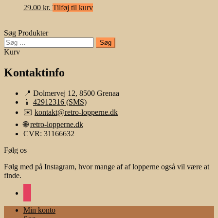
29.00
kr.
Tilføj til kurv
Søg Produkter
Søg
efter:
Kurv
Kontaktinfo
📍 Dolmervej 12, 8500 Grenaa
📱
42912316 (SMS)
✉️
kontakt@retro-lopperne.dk
🌐
retro-lopperne.dk
CVR: 31166632
Følg os
Følg med på Instagram, hvor mange af af lopperne også vil være at
finde.
instagram
Min konto