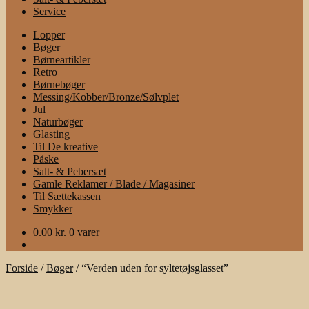
Service
Lopper
Bøger
Børneartikler
Retro
Børnebøger
Messing/Kobber/Bronze/Sølvplet
Jul
Naturbøger
Glasting
Til De kreative
Påske
Salt- & Pebersæt
Gamle Reklamer / Blade / Magasiner
Til Sættekassen
Smykker
0.00
kr.
0 varer
Forside
/
Bøger
/
“Verden uden for syltetøjsglasset”