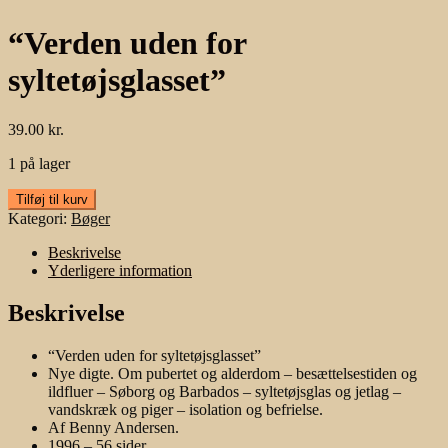
“Verden uden for
syltetøjsglasset”
39.00
kr.
1 på lager
"Verden
Tilføj til kurv
uden
Kategori:
Bøger
for
syltetøjsglasset"
Beskrivelse
antal
Yderligere information
Beskrivelse
“Verden uden for syltetøjsglasset”
Nye digte. Om pubertet og alderdom – besættelsestiden og
ildfluer – Søborg og Barbados – syltetøjsglas og jetlag –
vandskræk og piger – isolation og befrielse.
Af Benny Andersen.
1996 – 56 sider.