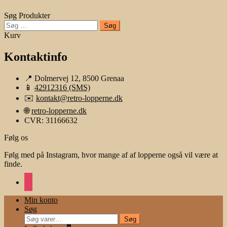
Søg Produkter
Søg
efter:
Kurv
Kontaktinfo
📍 Dolmervej 12, 8500 Grenaa
📱
42912316 (SMS)
✉️
kontakt@retro-lopperne.dk
🌐
retro-lopperne.dk
CVR: 31166632
Følg os
Følg med på Instagram, hvor mange af af lopperne også vil være at
finde.
instagram
Min konto
Søg
Søg
Søg
efter: