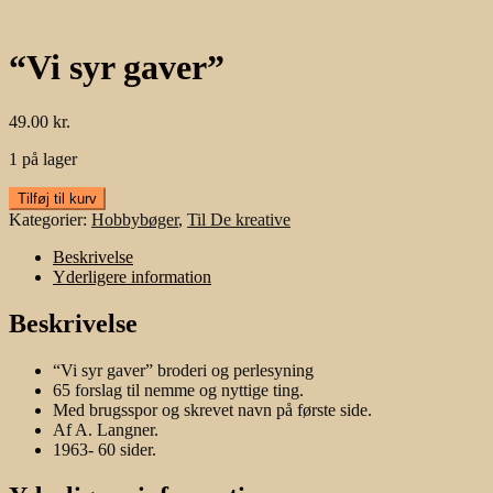
“Vi syr gaver”
49.00
kr.
1 på lager
"Vi
Tilføj til kurv
syr
Kategorier:
Hobbybøger
,
Til De kreative
gaver"
antal
Beskrivelse
Yderligere information
Beskrivelse
“Vi syr gaver” broderi og perlesyning
65 forslag til nemme og nyttige ting.
Med brugsspor og skrevet navn på første side.
Af A. Langner.
1963- 60 sider.