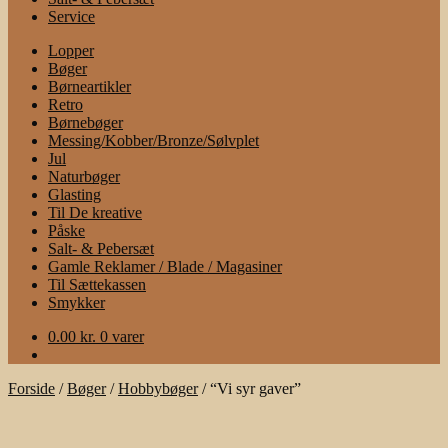
Service
Lopper
Bøger
Børneartikler
Retro
Børnebøger
Messing/Kobber/Bronze/Sølvplet
Jul
Naturbøger
Glasting
Til De kreative
Påske
Salt- & Pebersæt
Gamle Reklamer / Blade / Magasiner
Til Sættekassen
Smykker
0.00
kr.
0 varer
Forside
/
Bøger
/
Hobbybøger
/
“Vi syr gaver”