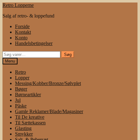
Spring
Spring
Retro Lopperne
til
til
Salg af retro- & loppefund
navigation
indhold
Forside
Kontakt
Konto
Handelsbetingelser
Søg
Søg
efter:
Menu
Retro
Lopper
Messing/Kobber/Bronze/Sølvplet
Bøger
Børneartikler
Jul
Påske
Gamle Reklamer/Blade/Magasiner
Til De kreative
Til Sættekassen
Glasting
Smykker
Salt- & Pebersæt