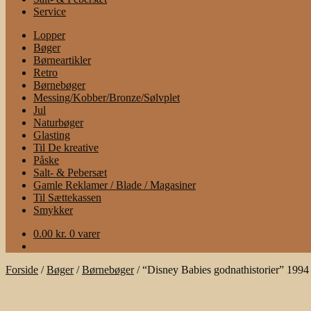
Service
Lopper
Bøger
Børneartikler
Retro
Børnebøger
Messing/Kobber/Bronze/Sølvplet
Jul
Naturbøger
Glasting
Til De kreative
Påske
Salt- & Pebersæt
Gamle Reklamer / Blade / Magasiner
Til Sættekassen
Smykker
0.00
kr.
0 varer
Forside
/
Bøger
/
Børnebøger
/
“Disney Babies godnathistorier” 1994