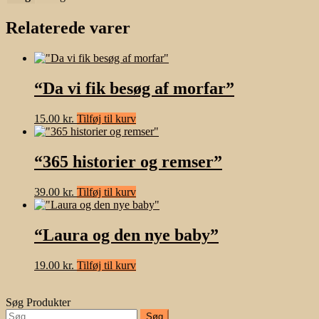
Relaterede varer
“Da vi fik besøg af morfar”
15.00
kr.
Tilføj til kurv
“365 historier og remser”
39.00
kr.
Tilføj til kurv
“Laura og den nye baby”
19.00
kr.
Tilføj til kurv
Søg Produkter
Søg