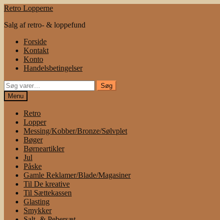
Spring
Spring
Retro Lopperne
til
til
Salg af retro- & loppefund
navigation
indhold
Forside
Kontakt
Konto
Handelsbetingelser
Søg
Søg
efter:
Menu
Retro
Lopper
Messing/Kobber/Bronze/Sølvplet
Bøger
Børneartikler
Jul
Påske
Gamle Reklamer/Blade/Magasiner
Til De kreative
Til Sættekassen
Glasting
Smykker
Salt- & Pebersæt