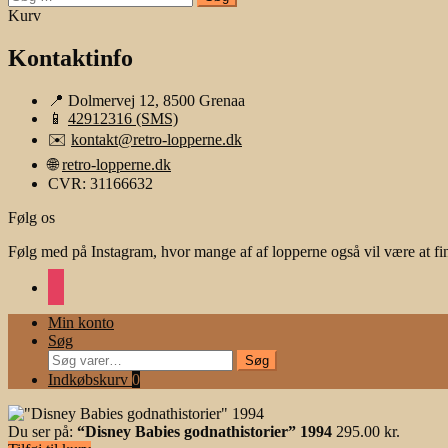
efter:
Kurv
Kontaktinfo
📍 Dolmervej 12, 8500 Grenaa
📱
42912316 (SMS)
✉️
kontakt@retro-lopperne.dk
🌐
retro-lopperne.dk
CVR: 31166632
Følg os
Følg med på Instagram, hvor mange af af lopperne også vil være at fi
instagram
Min konto
Søg
Søg
Søg
efter:
Indkøbskurv
0
Du ser på:
“Disney Babies godnathistorier” 1994
295.00
kr.