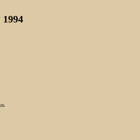
” 1994
im.