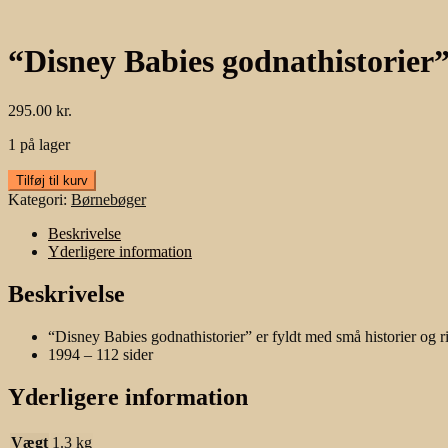
“Disney Babies godnathistorier
295.00
kr.
1 på lager
"Disney
Tilføj til kurv
Babies
Kategori:
Børnebøger
godnathistorier"
1994
Beskrivelse
antal
Yderligere information
Beskrivelse
“Disney Babies godnathistorier” er fyldt med små historier og r
1994 – 112 sider
Yderligere information
Vægt
1.3 kg