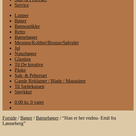
Service
Lopper
Bøger
Børneartikler
Retro
Børnebøger
Messing/Kobber/Bronze/Sølvplet
Jul
Naturbøger
Glasting
Til De kreative
Påske
Salt- & Pebersæt
Gamle Reklamer / Blade / Magasiner
Til Sættekassen
Smykker
0.00
kr.
0 varer
Forside
/
Bøger
/
Børnebøger
/
“Han er her endnu- Emil fra
Lønneberg”