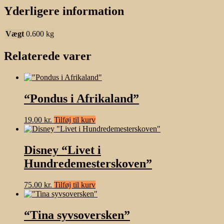
Yderligere information
Vægt
0.600 kg
Relaterede varer
“Pondus i Afrikaland”
19.00
kr.
Tilføj til kurv
Disney “Livet i
Hundredemesterskoven”
75.00
kr.
Tilføj til kurv
“Tina syvsoversken”