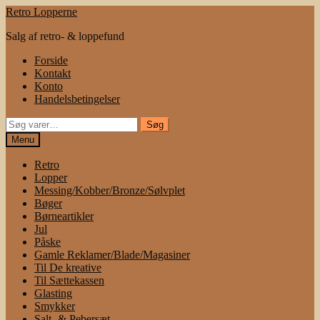
Spring
Spring
Retro Lopperne
til
til
Salg af retro- & loppefund
navigation
indhold
Forside
Kontakt
Konto
Handelsbetingelser
Søg
Søg
efter:
Menu
Retro
Lopper
Messing/Kobber/Bronze/Sølvplet
Bøger
Børneartikler
Jul
Påske
Gamle Reklamer/Blade/Magasiner
Til De kreative
Til Sættekassen
Glasting
Smykker
Salt- & Pebersæt