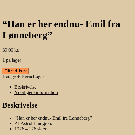
“Han er her endnu- Emil fra
Lønneberg”
39.00
kr.
1 på lager
“Han
Tilføj til kurv
er
Kategori:
Børnebøger
her
endnu-
Beskrivelse
Emil
Yderligere information
fra
Lønneberg”
Beskrivelse
antal
“Han er her endnu- Emil fra Lønneberg”
Af Astrid Lindgren.
1976 – 176 sider.