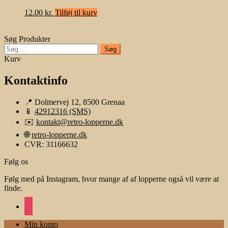
12.00
kr.
Tilføj til kurv
Søg Produkter
Søg
efter:
Kurv
Kontaktinfo
📍 Dolmervej 12, 8500 Grenaa
📱
42912316 (SMS)
✉️
kontakt@retro-lopperne.dk
🌐
retro-lopperne.dk
CVR: 31166632
Følg os
Følg med på Instagram, hvor mange af af lopperne også vil være at
finde.
instagram
Min konto