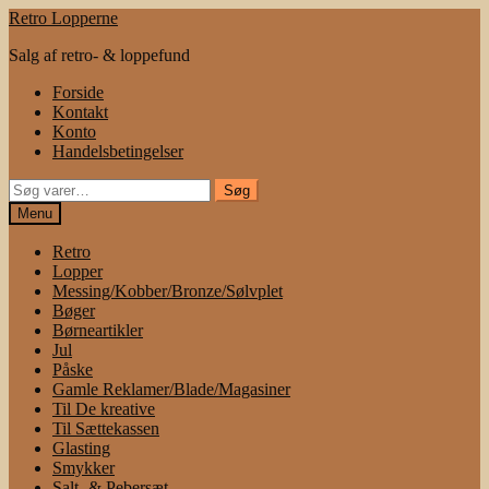
Spring
Spring
Retro Lopperne
til
til
Salg af retro- & loppefund
navigation
indhold
Forside
Kontakt
Konto
Handelsbetingelser
Søg
Søg
efter:
Menu
Retro
Lopper
Messing/Kobber/Bronze/Sølvplet
Bøger
Børneartikler
Jul
Påske
Gamle Reklamer/Blade/Magasiner
Til De kreative
Til Sættekassen
Glasting
Smykker
Salt- & Pebersæt