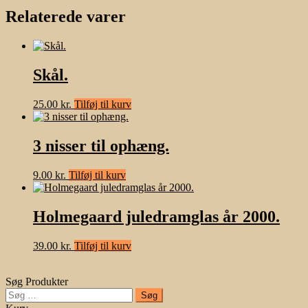
Relaterede varer
Skål.
25.00
kr.
Tilføj til kurv
3 nisser til ophæng.
9.00
kr.
Tilføj til kurv
Holmegaard juledramglas år 2000.
39.00
kr.
Tilføj til kurv
Søg Produkter
Søg
efter: