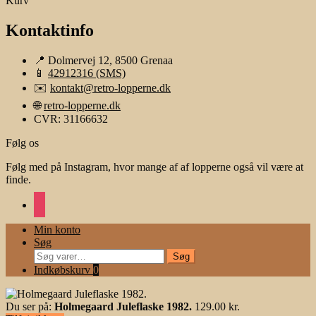
Kurv
Kontaktinfo
📍 Dolmervej 12, 8500 Grenaa
📱
42912316 (SMS)
✉️
kontakt@retro-lopperne.dk
🌐
retro-lopperne.dk
CVR: 31166632
Følg os
Følg med på Instagram, hvor mange af af lopperne også vil være at
finde.
instagram
Min konto
Søg
Søg
Søg
efter:
Indkøbskurv
0
Du ser på:
Holmegaard Juleflaske 1982.
129.00
kr.