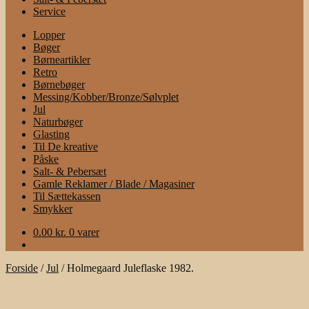
Service
Lopper
Bøger
Børneartikler
Retro
Børnebøger
Messing/Kobber/Bronze/Sølvplet
Jul
Naturbøger
Glasting
Til De kreative
Påske
Salt- & Pebersæt
Gamle Reklamer / Blade / Magasiner
Til Sættekassen
Smykker
0.00
kr.
0 varer
Forside
/
Jul
/
Holmegaard Juleflaske 1982.