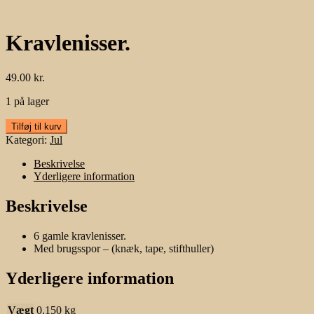
Kravlenisser.
49.00
kr.
1 på lager
Kravlenisser.
Tilføj til kurv
antal
Kategori:
Jul
Beskrivelse
Yderligere information
Beskrivelse
6 gamle kravlenisser.
Med brugsspor – (knæk, tape, stifthuller)
Yderligere information
Vægt
0.150 kg