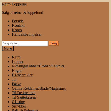
Spring
Spring
Retro Lopperne
til
til
Salg af retro- & loppefund
navigation
indhold
Forside
Kontakt
Konto
Handelsbetingelser
Søg
Søg
efter:
Menu
Retro
Lopper
Messing/Kobber/Bronze/Sølvplet
Bøger
Børneartikler
Jul
Påske
Gamle Reklamer/Blade/Magasiner
Til De kreative
Til Sættekassen
Glasting
Smykker
Salt- & Pebersæt