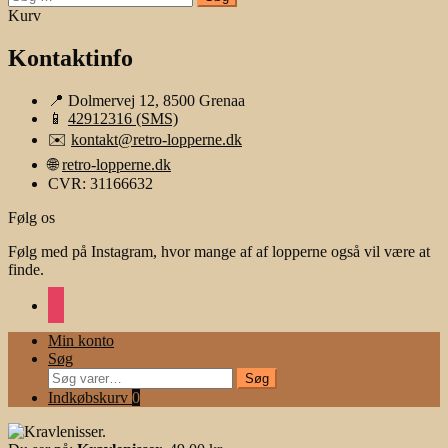
efter:
Kurv
Kontaktinfo
📍 Dolmervej 12, 8500 Grenaa
📱
42912316 (SMS)
✉️
kontakt@retro-lopperne.dk
🌐
retro-lopperne.dk
CVR: 31166632
Følg os
Følg med på Instagram, hvor mange af af lopperne også vil være at
finde.
instagram
Min konto
Søg
Søg
Søg
efter:
Indkøbskurv
0