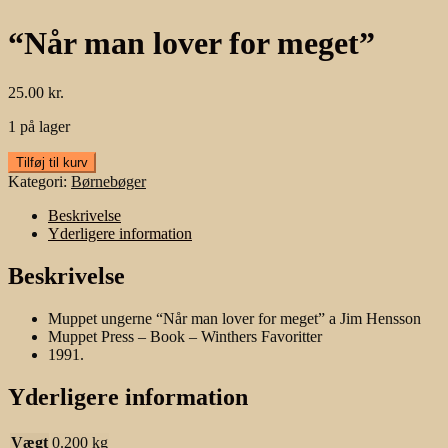
“Når man lover for meget”
25.00
kr.
1 på lager
"Når
Tilføj til kurv
man
Kategori:
Børnebøger
lover
for
Beskrivelse
meget"
Yderligere information
antal
Beskrivelse
Muppet ungerne “Når man lover for meget” a Jim Hensson
Muppet Press – Book – Winthers Favoritter
1991.
Yderligere information
Vægt
0.200 kg