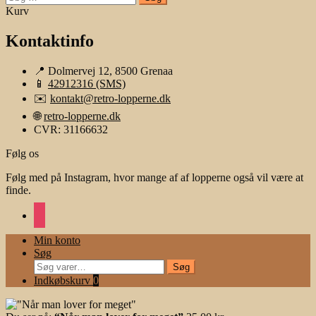
efter:
Kurv
Kontaktinfo
📍 Dolmervej 12, 8500 Grenaa
📱
42912316 (SMS)
✉️
kontakt@retro-lopperne.dk
🌐
retro-lopperne.dk
CVR: 31166632
Følg os
Følg med på Instagram, hvor mange af af lopperne også vil være at
finde.
instagram
Min konto
Søg
Søg
Søg
efter:
Indkøbskurv
0