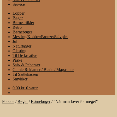
Service
Lopper
Bøger
Børneartikler
Retro
Børnebøger
Messing/Kobber/Bronze/Sølvplet
Jul
Naturbøger
Glasting
Til De kreative
Påske
Salt- & Pebersæt
Gamle Reklamer / Blade / Magasiner
Til Sættekassen
Smykker
0.00
kr.
0 varer
Forside
/
Bøger
/
Børnebøger
/
“Når man lover for meget”