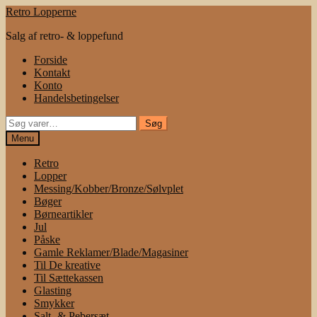
Spring
Spring
Retro Lopperne
til
til
Salg af retro- & loppefund
navigation
indhold
Forside
Kontakt
Konto
Handelsbetingelser
Søg
Søg
efter:
Menu
Retro
Lopper
Messing/Kobber/Bronze/Sølvplet
Bøger
Børneartikler
Jul
Påske
Gamle Reklamer/Blade/Magasiner
Til De kreative
Til Sættekassen
Glasting
Smykker
Salt- & Pebersæt